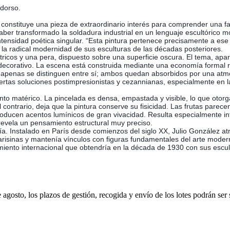
 dorso.
 constituye una pieza de extraordinario interés para comprender una fac
aber transformado la soldadura industrial en un lenguaje escultórico 
intensidad poética singular. “Esta pintura pertenece precisamente a ese
ar la radical modernidad de sus esculturas de las décadas posteriores.
ricos y una pera, dispuesto sobre una superficie oscura. El tema, apa
 decorativo. La escena está construida mediante una economía formal
o apenas se distinguen entre sí; ambos quedan absorbidos por una atmó
ciertas soluciones postimpresionistas y cezannianas, especialmente en 
ento matérico. La pincelada es densa, empastada y visible, lo que otor
l contrario, deja que la pintura conserve su fisicidad. Las frutas pa
ntroducen acentos lumínicos de gran vivacidad. Resulta especialmente 
revela un pensamiento estructural muy preciso.
ía. Instalado en París desde comienzos del siglo XX, Julio González a
risinas y mantenía vínculos con figuras fundamentales del arte moderno
ento internacional que obtendría en la década de 1930 con sus escult
e agosto, los plazos de gestión, recogida y envío de los lotes podrán ser