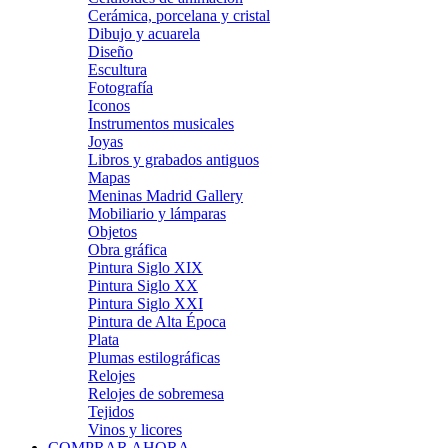
Cerámica, porcelana y cristal
Dibujo y acuarela
Diseño
Escultura
Fotografía
Iconos
Instrumentos musicales
Joyas
Libros y grabados antiguos
Mapas
Meninas Madrid Gallery
Mobiliario y lámparas
Objetos
Obra gráfica
Pintura Siglo XIX
Pintura Siglo XX
Pintura Siglo XXI
Pintura de Alta Época
Plata
Plumas estilográficas
Relojes
Relojes de sobremesa
Tejidos
Vinos y licores
COMPRAR AHORA