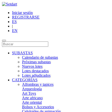
Iniciar sesión
REGISTRARSE
ES
|
EN
SUBASTAS
Calendario de subastas
Próximas subastas
Nuevos lotes
Lotes destacados
Lotes adjudicados
CATEGORÍAS
Alfombras y tapices
Arqueología
Art Toys
Arte africano
Arte oriental
Bolsos y Accesorios
Celuloides de animación