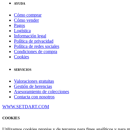
AYUDA
Cómo comprar
Cómo vender
Pagos
Logística
Información legal
Política de privacidad
Política de redes sociales
Condiciones de compra
Cookies
SERVICIOS
Valoraciones gratuitas
Gestión de herencias
Asesoramiento de colecciones
Contacta con nosotros
WWW.SETDART.COM
COOKIES
Utilizamos cookies propias y de terceros para fines analíticos y para 