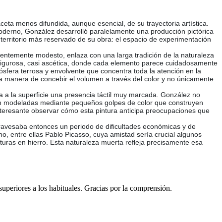
eta menos difundida, aunque esencial, de su trayectoria artística.
moderno, González desarrolló paralelamente una producción pictórica
 territorio más reservado de su obra: el espacio de experimentación
rentemente modesto, enlaza con una larga tradición de la naturaleza
 rigurosa, casi ascética, donde cada elemento parece cuidadosamente
sfera terrosa y envolvente que concentra toda la atención en la
la manera de concebir el volumen a través del color y no únicamente
ga a la superficie una presencia táctil muy marcada. González no
recen modeladas mediante pequeños golpes de color que construyen
interesante observar cómo esta pintura anticipa preocupaciones que
travesaba entonces un periodo de dificultades económicas y de
, entre ellas Pablo Picasso, cuya amistad sería crucial algunos
uras en hierro. Esta naturaleza muerta refleja precisamente esa
 superiores a los habituales. Gracias por la comprensión.