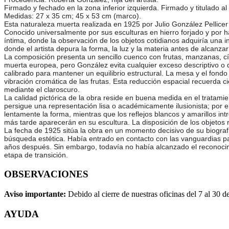
Firmado y fechado en la zona inferior izquierda. Firmado y titulado al
Medidas: 27 x 35 cm; 45 x 53 cm (marco).
Esta naturaleza muerta realizada en 1925 por Julio González Pellicer
Conocido universalmente por sus esculturas en hierro forjado y por h
íntima, donde la observación de los objetos cotidianos adquiría una 
donde el artista depura la forma, la luz y la materia antes de alcanz
La composición presenta un sencillo cuenco con frutas, manzanas, cít
muerta europea, pero González evita cualquier exceso descriptivo o
calibrado para mantener un equilibrio estructural. La mesa y el fond
vibración cromática de las frutas. Esta reducción espacial recuerda 
mediante el claroscuro.
La calidad pictórica de la obra reside en buena medida en el tratami
persigue una representación lisa o académicamente ilusionista; por e
lentamente la forma, mientras que los reflejos blancos y amarillos i
más tarde aparecerán en su escultura. La disposición de los objetos 
La fecha de 1925 sitúa la obra en un momento decisivo de su biograf
búsqueda estética. Había entrado en contacto con las vanguardias pa
años después. Sin embargo, todavía no había alcanzado el reconocimi
etapa de transición.
OBSERVACIONES
Aviso importante:
Debido al cierre de nuestras oficinas del 7 al 30 d
AYUDA