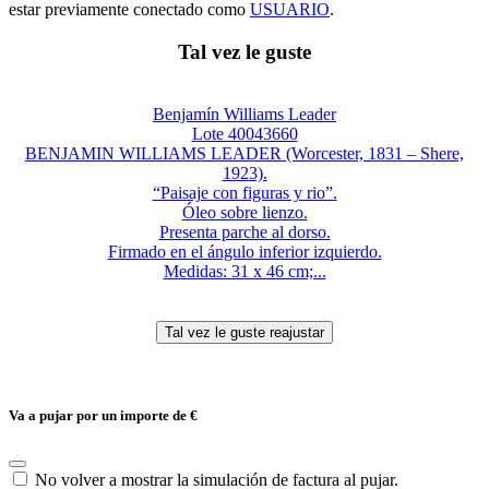
estar previamente conectado como
USUARIO
.
Tal vez le guste
Benjamín Williams Leader
Lote 40043660
BENJAMIN WILLIAMS LEADER (Worcester, 1831 – Shere,
1923).
“Paisaje con figuras y rio”.
Óleo sobre lienzo.
Presenta parche al dorso.
Firmado en el ángulo inferior izquierdo.
Medidas: 31 x 46 cm;...
Va a pujar por un importe de
€
No volver a mostrar la simulación de factura al pujar.