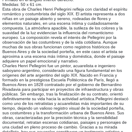
Medidas: 50 x 61 cm.
Esta obra de Charles Henri Pellegrini refleja con claridad el espíritu
romántico y costumbrista del siglo XIX. El artista representa a dos
niñas en un paisaje abierto y sereno, rodeadas de flores y
elementos naturales, en una escena íntima y cuidadosamente
compuesta. La atmósfera apacible, la sutileza de los colores y la
suavidad de la luz evidencian la influencia del romanticismo
europeo. La composición revela el interés de Pellegrini por la
observación de las costumbres y de la vida cotidiana. Aunque
muchas de sus obras funcionan como registros históricos de
Buenos Aires y de la sociedad porteña, en este caso el artista se
aproxima a una escena más íntima y doméstica, donde el paisaje
adquiere un papel emocional y narrativo.
Charles Henri Pellegrini fue un pintor, acuarelista e ingeniero
saboyano-argentino, considerado una figura fundamental en los
orígenes del arte argentino del siglo XIX. Nacido en Francia y
formado en la prestigiosa Escuela Politécnica de París, llegó a
Buenos Aires en 1828 contratado por el gobierno de Bernardino
Rivadavia para participar en proyectos de infraestructura y obras
públicas. Sin embargo, tras la finalización de su contrato, orientó
definitivamente su vida hacia la actividad artística.Pellegrini destacó
como uno de los retratistas y acuarelistas más importantes de su
tiempo, dejando un valioso registro visual de la sociedad porteña,
sus costumbres y la transformación urbana de Buenos Aires. Sus
obras, caracterizadas por la precisión técnica y la sensibilidad
documental, retratan escenas cotidianas, paisajes y personajes de
una ciudad en pleno proceso de cambio. Gracias a su mirada
detallista, hoy sus acuarelas constituyen un testimonio artístico e