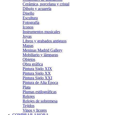
Cerámica, porcelana y cristal
Dibujo y acuarela
Diseño
Escultura
Fotografía
Iconos
Instrumentos musicales
Joyas
Libros y grabados antiguos
Mapas
Meninas Madrid Gallery
Mobiliario y lámparas
Objetos
Obra gráfica
Pintura Siglo XIX
Pintura Siglo XX
Pintura Siglo XXI
Pintura de Alta Época
Plata
Plumas estilográficas
Relojes
Relojes de sobremesa
Tejidos
Vinos y licores
COMPRAR AHORA