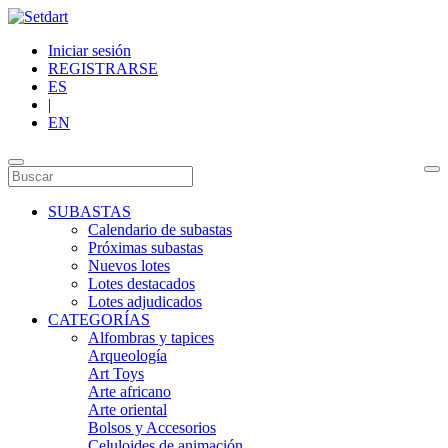
Iniciar sesión
REGISTRARSE
ES
|
EN
SUBASTAS
Calendario de subastas
Próximas subastas
Nuevos lotes
Lotes destacados
Lotes adjudicados
CATEGORÍAS
Alfombras y tapices
Arqueología
Art Toys
Arte africano
Arte oriental
Bolsos y Accesorios
Celuloides de animación