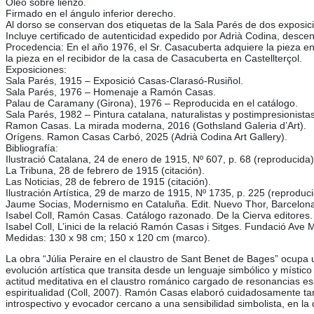
Óleo sobre lienzo.
Firmado en el ángulo inferior derecho.
Al dorso se conservan dos etiquetas de la Sala Parés de dos exposi
Incluye certificado de autenticidad expedido por Adrià Codina, des
Procedencia: En el año 1976, el Sr. Casacuberta adquiere la pieza e
la pieza en el recibidor de la casa de Casacuberta en Castellterçol.
Exposiciones:
Sala Parés, 1915 – Exposició Casas-Clarasó-Rusiñol.
Sala Parés, 1976 – Homenaje a Ramón Casas.
Palau de Caramany (Girona), 1976 – Reproducida en el catálogo.
Sala Parés, 1982 – Pintura catalana, naturalistas y postimpresionist
Ramon Casas. La mirada moderna, 2016 (Gothsland Galeria d’Art).
Orígens. Ramon Casas Carbó, 2025 (Adrià Codina Art Gallery).
Bibliografía:
Ilustració Catalana, 24 de enero de 1915, Nº 607, p. 68 (reproducida)
La Tribuna, 28 de febrero de 1915 (citación).
Las Noticias, 28 de febrero de 1915 (citación).
Ilustración Artística, 29 de marzo de 1915, Nº 1735, p. 225 (reproduci
Jaume Socias, Modernismo en Cataluña. Edit. Nuevo Thor, Barcelona,
Isabel Coll, Ramón Casas. Catálogo razonado. De la Cierva editores.
Isabel Coll, L’inici de la relació Ramón Casas i Sitges. Fundació Ave
Medidas: 130 x 98 cm; 150 x 120 cm (marco).
La obra “Júlia Peraire en el claustro de Sant Benet de Bages” ocupa
evolución artística que transita desde un lenguaje simbólico y místic
actitud meditativa en el claustro románico cargado de resonancias esp
espiritualidad (Coll, 2007). Ramón Casas elaboró cuidadosamente tanto
introspectivo y evocador cercano a una sensibilidad simbolista, en la