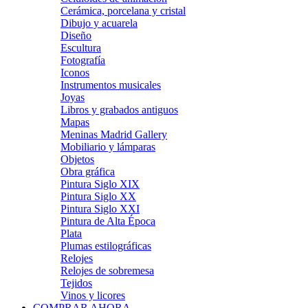
Cerámica, porcelana y cristal
Dibujo y acuarela
Diseño
Escultura
Fotografía
Iconos
Instrumentos musicales
Joyas
Libros y grabados antiguos
Mapas
Meninas Madrid Gallery
Mobiliario y lámparas
Objetos
Obra gráfica
Pintura Siglo XIX
Pintura Siglo XX
Pintura Siglo XXI
Pintura de Alta Época
Plata
Plumas estilográficas
Relojes
Relojes de sobremesa
Tejidos
Vinos y licores
COMPRAR AHORA