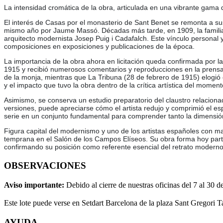
La intensidad cromática de la obra, articulada en una vibrante gam
El interés de Casas por el monasterio de Sant Benet se remonta a su
mismo año por Jaume Massó. Décadas más tarde, en 1909, la familia d
arquitecto modernista Josep Puig i Cadafalch. Este vínculo personal y 
composiciones en exposiciones y publicaciones de la época.
La importancia de la obra ahora en licitación queda confirmada por 
1915 y recibió numerosos comentarios y reproducciones en la prensa 
de la monja, mientras que La Tribuna (28 de febrero de 1915) elogió 
y el impacto que tuvo la obra dentro de la crítica artística del moment
Asimismo, se conserva un estudio preparatorio del claustro relaciona
versiones, puede apreciarse cómo el artista redujo y comprimió el espa
serie en un conjunto fundamental para comprender tanto la dimensión
Figura capital del modernismo y uno de los artistas españoles con m
temprana en el Salón de los Campos Elíseos. Su obra forma hoy par
confirmando su posición como referente esencial del retrato moderno 
OBSERVACIONES
Aviso importante:
Debido al cierre de nuestras oficinas del 7 al 30 d
Este lote puede verse en Setdart Barcelona de la plaza Sant Gregori T
AYUDA