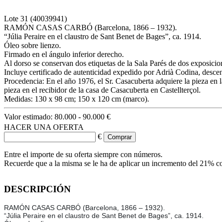
Lote
31
(40039941)
RAMÓN CASAS CARBÓ (Barcelona, 1866 – 1932).
“Júlia Peraire en el claustro de Sant Benet de Bages”, ca. 1914.
Óleo sobre lienzo.
Firmado en el ángulo inferior derecho.
Al dorso se conservan dos etiquetas de la Sala Parés de dos exposic
Incluye certificado de autenticidad expedido por Adrià Codina, desc
Procedencia: En el año 1976, el Sr. Casacuberta adquiere la pieza en 
pieza en el recibidor de la casa de Casacuberta en Castellterçol.
Medidas: 130 x 98 cm; 150 x 120 cm (marco).
Valor estimado:
80.000 - 90.000 €
HACER UNA OFERTA
€
Entre el importe de su oferta siempre con números.
Recuerde que a la misma se le ha de aplicar un incremento del 21% c
DESCRIPCIÓN
RAMÓN CASAS CARBÓ (Barcelona, 1866 – 1932).
“Júlia Peraire en el claustro de Sant Benet de Bages”, ca. 1914.