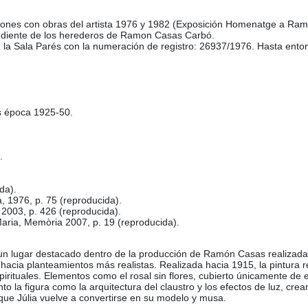
ciones con obras del artista 1976 y 1982 (Exposición Homenatge a Ra
cendiente de los herederos de Ramon Casas Carbó.
n la Sala Parés con la numeración de registro: 26937/1976. Hasta ento
as época 1925-50.
.
da).
 1976, p. 75 (reproducida).
 2003, p. 426 (reproducida).
 Maria, Memòria 2007, p. 19 (reproducida).
 un lugar destacado dentro de la producción de Ramón Casas realizada 
o hacia planteamientos más realistas. Realizada hacia 1915, la pintura 
irituales. Elementos como el rosal sin flores, cubierto únicamente de es
 la figura como la arquitectura del claustro y los efectos de luz, cre
 que Júlia vuelve a convertirse en su modelo y musa.