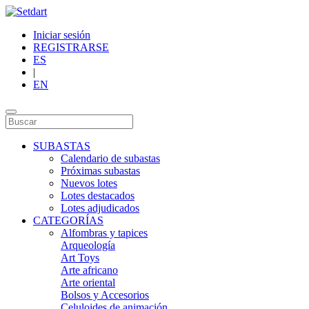
Iniciar sesión
REGISTRARSE
ES
|
EN
SUBASTAS
Calendario de subastas
Próximas subastas
Nuevos lotes
Lotes destacados
Lotes adjudicados
CATEGORÍAS
Alfombras y tapices
Arqueología
Art Toys
Arte africano
Arte oriental
Bolsos y Accesorios
Celuloides de animación