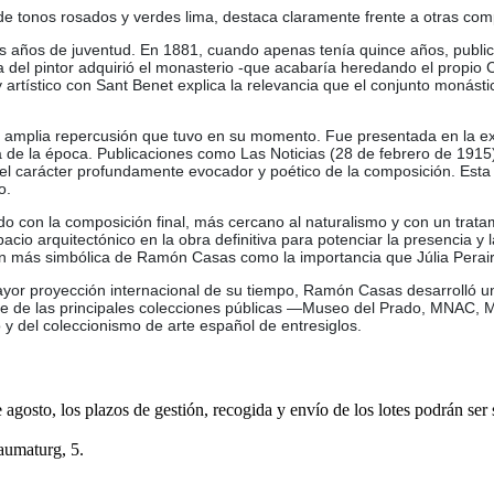
a de tonos rosados y verdes lima, destaca claramente frente a otras 
s años de juventud. En 1881, cuando apenas tenía quince años, publicó
el pintor adquirió el monasterio -que acabaría heredando el propio C
artístico con Sant Benet explica la relevancia que el conjunto monástic
la amplia repercusión que tuvo en su momento. Fue presentada en la e
de la época. Publicaciones como Las Noticias (28 de febrero de 1915)
el carácter profundamente evocador y poético de la composición. Esta r
o.
do con la composición final, más cercano al naturalismo y con un trat
cio arquitectónico en la obra definitiva para potenciar la presencia y l
 más simbólica de Ramón Casas como la importancia que Júlia Peraire 
ayor proyección internacional de su tiempo, Ramón Casas desarrolló una
te de las principales colecciones públicas —Museo del Prado, MNAC,
y del coleccionismo de arte español de entresiglos.
e agosto, los plazos de gestión, recogida y envío de los lotes podrán ser
aumaturg, 5.