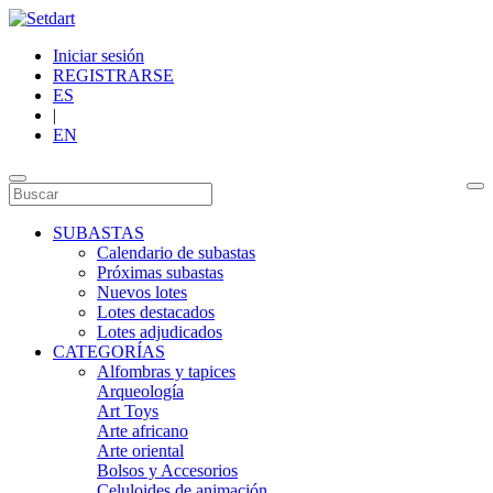
Iniciar sesión
REGISTRARSE
ES
|
EN
SUBASTAS
Calendario de subastas
Próximas subastas
Nuevos lotes
Lotes destacados
Lotes adjudicados
CATEGORÍAS
Alfombras y tapices
Arqueología
Art Toys
Arte africano
Arte oriental
Bolsos y Accesorios
Celuloides de animación