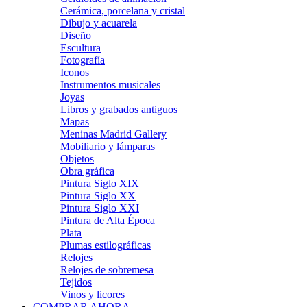
Cerámica, porcelana y cristal
Dibujo y acuarela
Diseño
Escultura
Fotografía
Iconos
Instrumentos musicales
Joyas
Libros y grabados antiguos
Mapas
Meninas Madrid Gallery
Mobiliario y lámparas
Objetos
Obra gráfica
Pintura Siglo XIX
Pintura Siglo XX
Pintura Siglo XXI
Pintura de Alta Época
Plata
Plumas estilográficas
Relojes
Relojes de sobremesa
Tejidos
Vinos y licores
COMPRAR AHORA