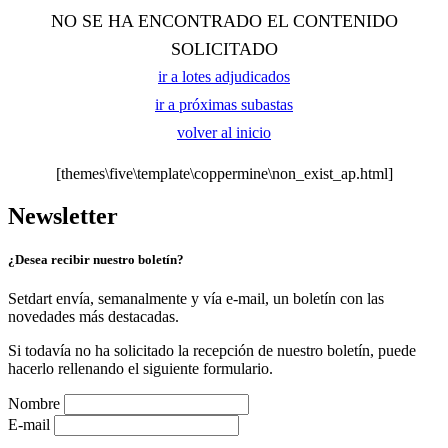
NO SE HA ENCONTRADO EL CONTENIDO
SOLICITADO
ir a lotes adjudicados
ir a próximas subastas
volver al inicio
[themes\five\template\coppermine\non_exist_ap.html]
Newsletter
¿Desea recibir nuestro boletín?
Setdart envía, semanalmente y vía e-mail, un boletín con las
novedades más destacadas.
Si todavía no ha solicitado la recepción de nuestro boletín, puede
hacerlo rellenando el siguiente formulario.
Nombre
E-mail