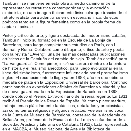
Tamburini se mantiene en esta obra a medio camino entre la
representación retratística contemporánea y la evocación
simbolista, en una imagen típicamente finisecular que trasciende el
retrato realista para adentrarse en un escenario lírico, de ecos
poéticos tanto en la figura femenina como en la propia forma de
captar el paisaje.
Pintor y crítico de arte, y figura destacada del modernismo catalán,
Tamburini inició su formación en la Escuela de La Lonja de
Barcelona, para luego completar sus estudios en París, con L.
Bonnat, y Roma. Colaboró como dibujante, crítico de arte y poeta
con la revista “L’Avenç”, una de las más destacadas publicaciones
artísticas de la Cataluña del cambio de siglo. También escribió para
“La Vanguardia”. Como pintor, inició su carrera dentro de la pintura
de historia y el realismo anecdótico, para luego evolucionar en la
línea del simbolismo, fuertemente influenciado por el prerrafaelismo
inglés. El reconocimiento le llega ya en 1888, año en que obtiene
medalla de plata en la Exposición Universal de Barcelona. Continuó
participando en exposiciones oficiales de Barcelona y Madrid, y fue
de nuevo galardonado en la Exposición de Barcelona en 1898,
donde obtuvo el Premio Extraordinario de la reina regente. En 1911
recibió el Premio de los Reyes de España. Ya como pintor maduro,
trabajó temas plácidamente fantásticos, detallados y preciosistas,
así como temas religiosos y algunos retratos. Fue asimismo vocal
de la Junta de Museos de Barcelona, consejero de la Academia de
Bellas Artes, profesor de la Escuela de La Lonja y cofundador de la
Sociedad Artística y Literaria de Cataluña (1911). Está representado
en el MACBA, el Museo Nacional de Arte y la Biblioteca de