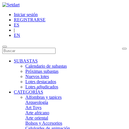
Iniciar sesión
REGISTRARSE
ES
|
EN
SUBASTAS
Calendario de subastas
Próximas subastas
Nuevos lotes
Lotes destacados
Lotes adjudicados
CATEGORÍAS
Alfombras y tapices
Arqueología
Art Toys
Arte africano
Arte oriental
Bolsos y Accesorios
Celuloides de animación