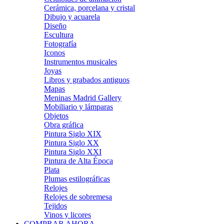
Cerámica, porcelana y cristal
Dibujo y acuarela
Diseño
Escultura
Fotografía
Iconos
Instrumentos musicales
Joyas
Libros y grabados antiguos
Mapas
Meninas Madrid Gallery
Mobiliario y lámparas
Objetos
Obra gráfica
Pintura Siglo XIX
Pintura Siglo XX
Pintura Siglo XXI
Pintura de Alta Época
Plata
Plumas estilográficas
Relojes
Relojes de sobremesa
Tejidos
Vinos y licores
COMPRAR AHORA