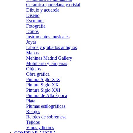
Cerámica, porcelana y cristal
Dibujo y acuarela
Diseño
Escultura
Fotografía
Iconos
Instrumentos musicales
Joyas
Libros y grabados antiguos
Mapas
Meninas Madrid Gallery
Mobiliario y lámparas
Objetos
Obra gráfica
Pintura Siglo XIX
Pintura Siglo XX
Pintura Siglo XXI
Pintura de Alta Época
Plata
Plumas estilográficas
Relojes
Relojes de sobremesa
Tejidos
Vinos y licores
COMPRAR AHORA