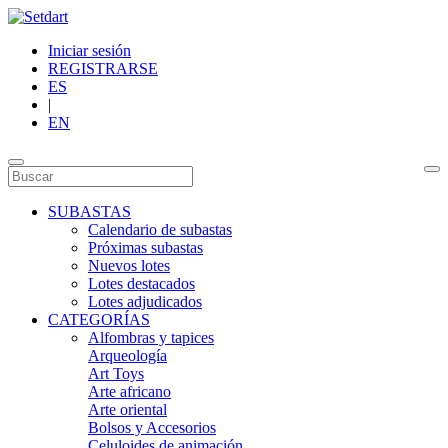
Iniciar sesión
REGISTRARSE
ES
|
EN
SUBASTAS
Calendario de subastas
Próximas subastas
Nuevos lotes
Lotes destacados
Lotes adjudicados
CATEGORÍAS
Alfombras y tapices
Arqueología
Art Toys
Arte africano
Arte oriental
Bolsos y Accesorios
Celuloides de animación