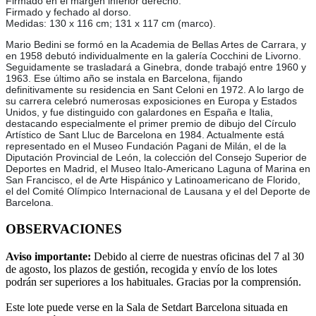
Firmado en el margen inferior derecho.
Firmado y fechado al dorso.
Medidas: 130 x 116 cm; 131 x 117 cm (marco).
Mario Bedini se formó en la Academia de Bellas Artes de Carrara, y
en 1958 debutó individualmente en la galería Cocchini de Livorno.
Seguidamente se trasladará a Ginebra, donde trabajó entre 1960 y
1963. Ese último año se instala en Barcelona, fijando
definitivamente su residencia en Sant Celoni en 1972. A lo largo de
su carrera celebró numerosas exposiciones en Europa y Estados
Unidos, y fue distinguido con galardones en España e Italia,
destacando especialmente el primer premio de dibujo del Círculo
Artístico de Sant Lluc de Barcelona en 1984. Actualmente está
representado en el Museo Fundación Pagani de Milán, el de la
Diputación Provincial de León, la colección del Consejo Superior de
Deportes en Madrid, el Museo Italo-Americano Laguna of Marina en
San Francisco, el de Arte Hispánico y Latinoamericano de Florido,
el del Comité Olímpico Internacional de Lausana y el del Deporte de
Barcelona.
OBSERVACIONES
Aviso importante:
Debido al cierre de nuestras oficinas del 7 al 30
de agosto, los plazos de gestión, recogida y envío de los lotes
podrán ser superiores a los habituales. Gracias por la comprensión.
Este lote puede verse en la Sala de Setdart Barcelona situada en