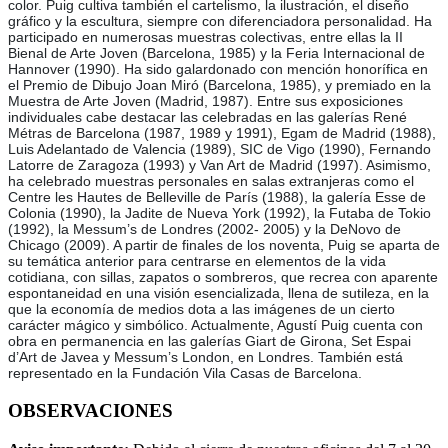
color. Puig cultiva también el cartelismo, la ilustración, el diseño
gráfico y la escultura, siempre con diferenciadora personalidad. Ha
participado en numerosas muestras colectivas, entre ellas la II
Bienal de Arte Joven (Barcelona, 1985) y la Feria Internacional de
Hannover (1990). Ha sido galardonado con mención honorífica en
el Premio de Dibujo Joan Miró (Barcelona, 1985), y premiado en la
Muestra de Arte Joven (Madrid, 1987). Entre sus exposiciones
individuales cabe destacar las celebradas en las galerías René
Métras de Barcelona (1987, 1989 y 1991), Egam de Madrid (1988),
Luis Adelantado de Valencia (1989), SIC de Vigo (1990), Fernando
Latorre de Zaragoza (1993) y Van Art de Madrid (1997). Asimismo,
ha celebrado muestras personales en salas extranjeras como el
Centre les Hautes de Belleville de París (1988), la galería Esse de
Colonia (1990), la Jadite de Nueva York (1992), la Futaba de Tokio
(1992), la Messum’s de Londres (2002- 2005) y la DeNovo de
Chicago (2009). A partir de finales de los noventa, Puig se aparta de
su temática anterior para centrarse en elementos de la vida
cotidiana, con sillas, zapatos o sombreros, que recrea con aparente
espontaneidad en una visión esencializada, llena de sutileza, en la
que la economía de medios dota a las imágenes de un cierto
carácter mágico y simbólico. Actualmente, Agustí Puig cuenta con
obra en permanencia en las galerías Giart de Girona, Set Espai
d’Art de Javea y Messum’s London, en Londres. También está
representado en la Fundación Vila Casas de Barcelona.
OBSERVACIONES