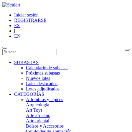
Iniciar sesión
REGISTRARSE
ES
|
EN
SUBASTAS
Calendario de subastas
Próximas subastas
Nuevos lotes
Lotes destacados
Lotes adjudicados
CATEGORÍAS
Alfombras y tapices
Arqueología
Art Toys
Arte africano
Arte oriental
Bolsos y Accesorios
Celuloides de animación