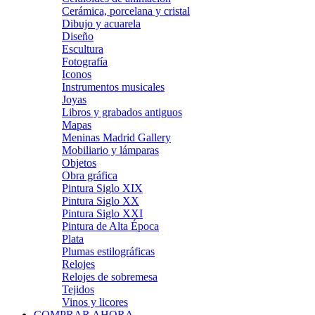
Cerámica, porcelana y cristal
Dibujo y acuarela
Diseño
Escultura
Fotografía
Iconos
Instrumentos musicales
Joyas
Libros y grabados antiguos
Mapas
Meninas Madrid Gallery
Mobiliario y lámparas
Objetos
Obra gráfica
Pintura Siglo XIX
Pintura Siglo XX
Pintura Siglo XXI
Pintura de Alta Época
Plata
Plumas estilográficas
Relojes
Relojes de sobremesa
Tejidos
Vinos y licores
COMPRAR AHORA