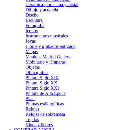
Cerámica, porcelana y cristal
Dibujo y acuarela
Diseño
Escultura
Fotografía
Iconos
Instrumentos musicales
Joyas
Libros y grabados antiguos
Mapas
Meninas Madrid Gallery
Mobiliario y lámparas
Objetos
Obra gráfica
Pintura Siglo XIX
Pintura Siglo XX
Pintura Siglo XXI
Pintura de Alta Época
Plata
Plumas estilográficas
Relojes
Relojes de sobremesa
Tejidos
Vinos y licores
COMPRAR AHORA