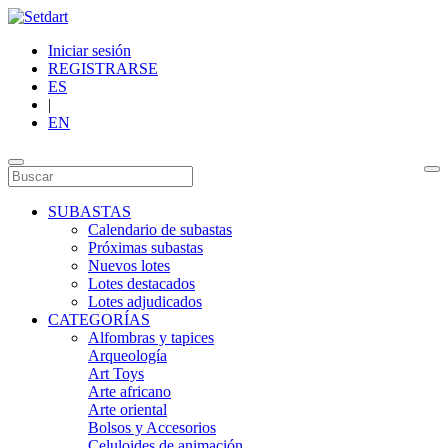
Iniciar sesión
REGISTRARSE
ES
|
EN
SUBASTAS
Calendario de subastas
Próximas subastas
Nuevos lotes
Lotes destacados
Lotes adjudicados
CATEGORÍAS
Alfombras y tapices
Arqueología
Art Toys
Arte africano
Arte oriental
Bolsos y Accesorios
Celuloides de animación