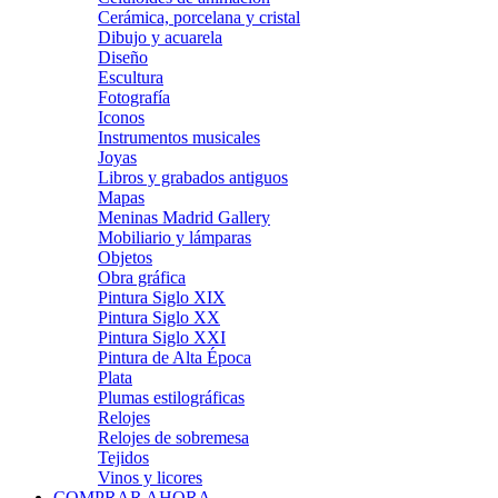
Cerámica, porcelana y cristal
Dibujo y acuarela
Diseño
Escultura
Fotografía
Iconos
Instrumentos musicales
Joyas
Libros y grabados antiguos
Mapas
Meninas Madrid Gallery
Mobiliario y lámparas
Objetos
Obra gráfica
Pintura Siglo XIX
Pintura Siglo XX
Pintura Siglo XXI
Pintura de Alta Época
Plata
Plumas estilográficas
Relojes
Relojes de sobremesa
Tejidos
Vinos y licores
COMPRAR AHORA