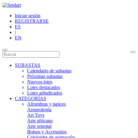
Iniciar sesión
REGISTRARSE
ES
|
EN
SUBASTAS
Calendario de subastas
Próximas subastas
Nuevos lotes
Lotes destacados
Lotes adjudicados
CATEGORÍAS
Alfombras y tapices
Arqueología
Art Toys
Arte africano
Arte oriental
Bolsos y Accesorios
Celuloides de animación