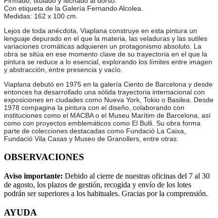
Firmado, titulado y fechado al dorso.
Con etiqueta de la Galería Fernando Alcolea.
Medidas: 162 x 100 cm.
Lejos de toda anécdota, Viaplana construye en esta pintura un
lenguaje depurado en el que la materia, las veladuras y las sutiles
variaciones cromáticas adquieren un protagonismo absoluto. La
obra se sitúa en ese momento clave de su trayectoria en el que la
pintura se reduce a lo esencial, explorando los límites entre imagen
y abstracción, entre presencia y vacío.
Viaplana debutó en 1975 en la galería Ciento de Barcelona y desde
entonces ha desarrollado una sólida trayectoria internacional con
exposiciones en ciudades como Nueva York, Tokio o Basilea. Desde
1978 compagina la pintura con el diseño, colaborando con
instituciones como el MACBA o el Museu Marítim de Barcelona, así
como con proyectos emblemáticos como El Bulli. Su obra forma
parte de colecciones destacadas como Fundació La Caixa,
Fundació Vila Casas y Museo de Granollers, entre otras.
OBSERVACIONES
Aviso importante:
Debido al cierre de nuestras oficinas del 7 al 30
de agosto, los plazos de gestión, recogida y envío de los lotes
podrán ser superiores a los habituales. Gracias por la comprensión.
AYUDA