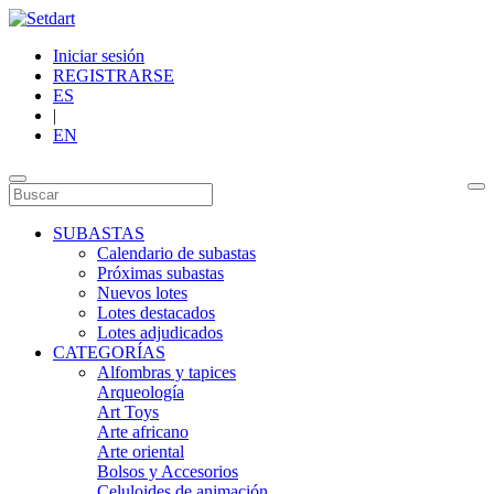
Iniciar sesión
REGISTRARSE
ES
|
EN
SUBASTAS
Calendario de subastas
Próximas subastas
Nuevos lotes
Lotes destacados
Lotes adjudicados
CATEGORÍAS
Alfombras y tapices
Arqueología
Art Toys
Arte africano
Arte oriental
Bolsos y Accesorios
Celuloides de animación