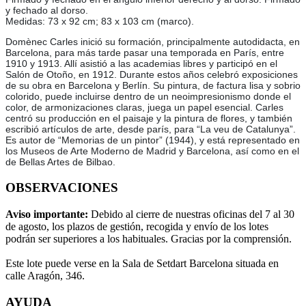
y fechado al dorso.
Medidas: 73 x 92 cm; 83 x 103 cm (marco).
Domènec Carles inició su formación, principalmente autodidacta, en
Barcelona, para más tarde pasar una temporada en París, entre
1910 y 1913. Allí asistió a las academias libres y participó en el
Salón de Otoño, en 1912. Durante estos años celebró exposiciones
de su obra en Barcelona y Berlín. Su pintura, de factura lisa y sobrio
colorido, puede incluirse dentro de un neoimpresionismo donde el
color, de armonizaciones claras, juega un papel esencial. Carles
centró su producción en el paisaje y la pintura de flores, y también
escribió artículos de arte, desde parís, para “La veu de Catalunya”.
Es autor de “Memorias de un pintor” (1944), y está representado en
los Museos de Arte Moderno de Madrid y Barcelona, así como en el
de Bellas Artes de Bilbao.
OBSERVACIONES
Aviso importante:
Debido al cierre de nuestras oficinas del 7 al 30
de agosto, los plazos de gestión, recogida y envío de los lotes
podrán ser superiores a los habituales. Gracias por la comprensión.
Este lote puede verse en la Sala de Setdart Barcelona situada en
calle Aragón, 346.
AYUDA