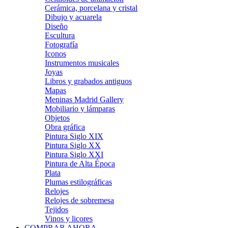
Cerámica, porcelana y cristal
Dibujo y acuarela
Diseño
Escultura
Fotografía
Iconos
Instrumentos musicales
Joyas
Libros y grabados antiguos
Mapas
Meninas Madrid Gallery
Mobiliario y lámparas
Objetos
Obra gráfica
Pintura Siglo XIX
Pintura Siglo XX
Pintura Siglo XXI
Pintura de Alta Época
Plata
Plumas estilográficas
Relojes
Relojes de sobremesa
Tejidos
Vinos y licores
COMPRAR AHORA