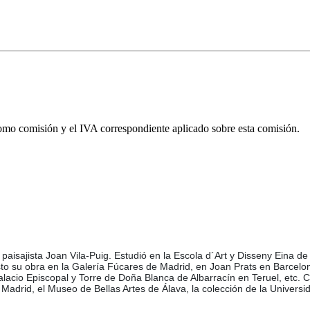
omo comisión y el IVA correspondiente aplicado sobre esta comisión.
or paisajista Joan Vila-Puig. Estudió en la Escola d´Art y Disseny Eina 
o su obra en la Galería Fúcares de Madrid, en Joan Prats en Barcelona
lacio Episcopal y Torre de Doña Blanca de Albarracín en Teruel, etc.
drid, el Museo de Bellas Artes de Álava, la colección de la Universid