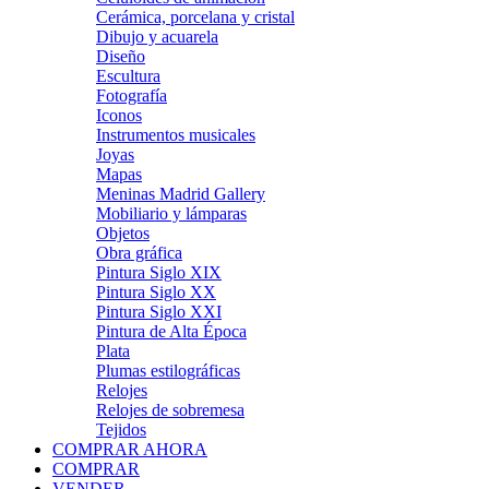
Cerámica, porcelana y cristal
Dibujo y acuarela
Diseño
Escultura
Fotografía
Iconos
Instrumentos musicales
Joyas
Mapas
Meninas Madrid Gallery
Mobiliario y lámparas
Objetos
Obra gráfica
Pintura Siglo XIX
Pintura Siglo XX
Pintura Siglo XXI
Pintura de Alta Época
Plata
Plumas estilográficas
Relojes
Relojes de sobremesa
Tejidos
COMPRAR AHORA
COMPRAR
VENDER