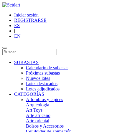
Iniciar sesión
REGISTRARSE
ES
|
EN
SUBASTAS
Calendario de subastas
Próximas subastas
Nuevos lotes
Lotes destacados
Lotes adjudicados
CATEGORÍAS
Alfombras y tapices
Arqueología
Art Toys
Arte africano
Arte oriental
Bolsos y Accesorios
Celuloides de animación