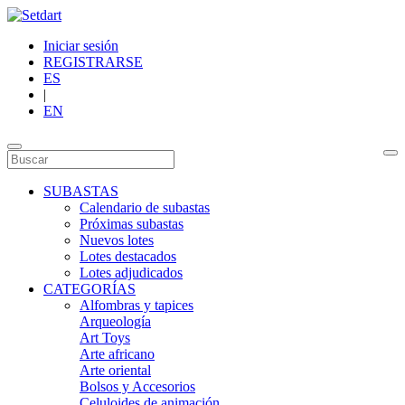
Iniciar sesión
REGISTRARSE
ES
|
EN
SUBASTAS
Calendario de subastas
Próximas subastas
Nuevos lotes
Lotes destacados
Lotes adjudicados
CATEGORÍAS
Alfombras y tapices
Arqueología
Art Toys
Arte africano
Arte oriental
Bolsos y Accesorios
Celuloides de animación