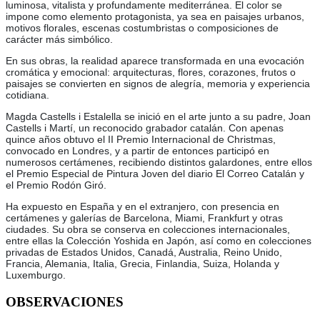
luminosa, vitalista y profundamente mediterránea. El color se
impone como elemento protagonista, ya sea en paisajes urbanos,
motivos florales, escenas costumbristas o composiciones de
carácter más simbólico.
En sus obras, la realidad aparece transformada en una evocación
cromática y emocional: arquitecturas, flores, corazones, frutos o
paisajes se convierten en signos de alegría, memoria y experiencia
cotidiana.
Magda Castells i Estalella se inició en el arte junto a su padre, Joan
Castells i Martí, un reconocido grabador catalán. Con apenas
quince años obtuvo el II Premio Internacional de Christmas,
convocado en Londres, y a partir de entonces participó en
numerosos certámenes, recibiendo distintos galardones, entre ellos
el Premio Especial de Pintura Joven del diario El Correo Catalán y
el Premio Rodón Giró.
Ha expuesto en España y en el extranjero, con presencia en
certámenes y galerías de Barcelona, Miami, Frankfurt y otras
ciudades. Su obra se conserva en colecciones internacionales,
entre ellas la Colección Yoshida en Japón, así como en colecciones
privadas de Estados Unidos, Canadá, Australia, Reino Unido,
Francia, Alemania, Italia, Grecia, Finlandia, Suiza, Holanda y
Luxemburgo.
OBSERVACIONES