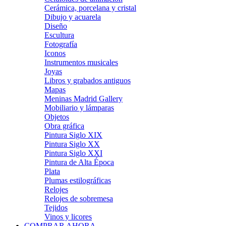
Cerámica, porcelana y cristal
Dibujo y acuarela
Diseño
Escultura
Fotografía
Iconos
Instrumentos musicales
Joyas
Libros y grabados antiguos
Mapas
Meninas Madrid Gallery
Mobiliario y lámparas
Objetos
Obra gráfica
Pintura Siglo XIX
Pintura Siglo XX
Pintura Siglo XXI
Pintura de Alta Época
Plata
Plumas estilográficas
Relojes
Relojes de sobremesa
Tejidos
Vinos y licores
COMPRAR AHORA