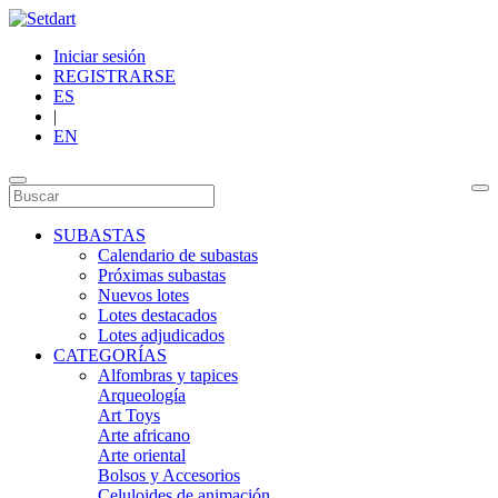
Iniciar sesión
REGISTRARSE
ES
|
EN
SUBASTAS
Calendario de subastas
Próximas subastas
Nuevos lotes
Lotes destacados
Lotes adjudicados
CATEGORÍAS
Alfombras y tapices
Arqueología
Art Toys
Arte africano
Arte oriental
Bolsos y Accesorios
Celuloides de animación