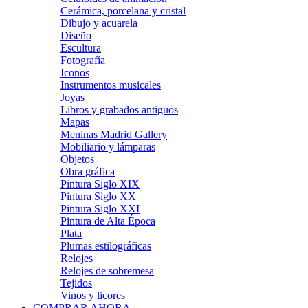
Cerámica, porcelana y cristal
Dibujo y acuarela
Diseño
Escultura
Fotografía
Iconos
Instrumentos musicales
Joyas
Libros y grabados antiguos
Mapas
Meninas Madrid Gallery
Mobiliario y lámparas
Objetos
Obra gráfica
Pintura Siglo XIX
Pintura Siglo XX
Pintura Siglo XXI
Pintura de Alta Época
Plata
Plumas estilográficas
Relojes
Relojes de sobremesa
Tejidos
Vinos y licores
COMPRAR AHORA