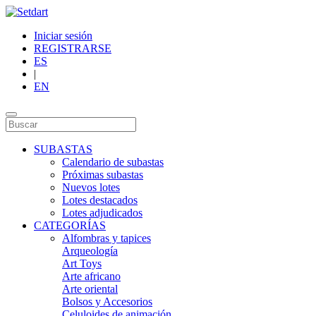
Iniciar sesión
REGISTRARSE
ES
|
EN
SUBASTAS
Calendario de subastas
Próximas subastas
Nuevos lotes
Lotes destacados
Lotes adjudicados
CATEGORÍAS
Alfombras y tapices
Arqueología
Art Toys
Arte africano
Arte oriental
Bolsos y Accesorios
Celuloides de animación