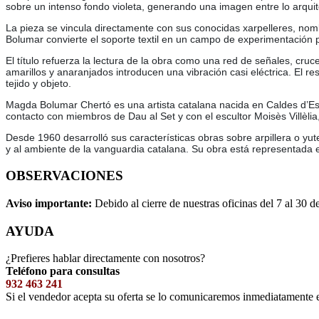
sobre un intenso fondo violeta, generando una imagen entre lo arquit
La pieza se vincula directamente con sus conocidas xarpelleres, nombr
Bolumar convierte el soporte textil en un campo de experimentación plá
El título refuerza la lectura de la obra como una red de señales, cr
amarillos y anaranjados introducen una vibración casi eléctrica. El re
tejido y objeto.
Magda Bolumar Chertó es una artista catalana nacida en Caldes d’Est
contacto con miembros de Dau al Set y con el escultor Moisès Villèlia,
Desde 1960 desarrolló sus características obras sobre arpillera o yute
y al ambiente de la vanguardia catalana. Su obra está representada e
OBSERVACIONES
Aviso importante:
Debido al cierre de nuestras oficinas del 7 al 30 d
AYUDA
¿Prefieres hablar directamente con nosotros?
Teléfono para consultas
932 463 241
Si el vendedor acepta su oferta se lo comunicaremos inmediatamente 