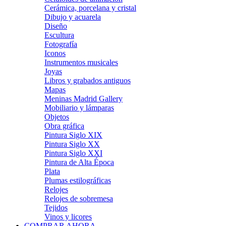
Cerámica, porcelana y cristal
Dibujo y acuarela
Diseño
Escultura
Fotografía
Iconos
Instrumentos musicales
Joyas
Libros y grabados antiguos
Mapas
Meninas Madrid Gallery
Mobiliario y lámparas
Objetos
Obra gráfica
Pintura Siglo XIX
Pintura Siglo XX
Pintura Siglo XXI
Pintura de Alta Época
Plata
Plumas estilográficas
Relojes
Relojes de sobremesa
Tejidos
Vinos y licores
COMPRAR AHORA