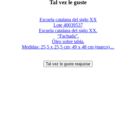
Tal vez le guste
Escuela catalana del siglo XX
Lote 40039537
Escuela catalana del siglo XX.
“Fachada”.
Óleo sobre tabla.
Medidas: 25,5 x 25,5 cm; 49 x 48 cm (marco)....