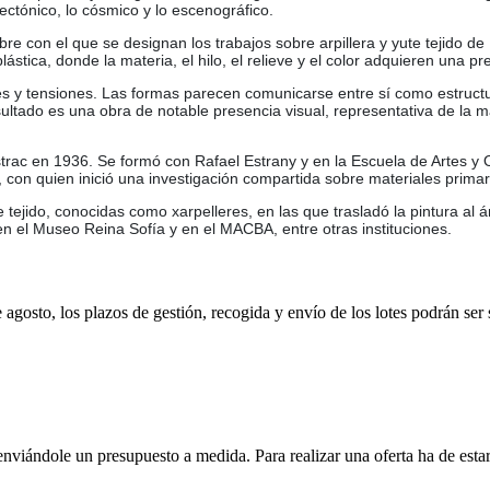
ectónico, lo cósmico y lo escenográfico.
e con el que se designan los trabajos sobre arpillera y yute tejido de 
stica, donde la materia, el hilo, el relieve y el color adquieren una pr
uces y tensiones. Las formas parecen comunicarse entre sí como estruct
sultado es una obra de notable presencia visual, representativa de la ma
rac en 1936. Se formó con Rafael Estrany y en la Escuela de Artes y 
 con quien inició una investigación compartida sobre materiales primari
 tejido, conocidas como xarpelleres, en las que trasladó la pintura al 
n el Museo Reina Sofía y en el MACBA, entre otras instituciones.
e agosto, los plazos de gestión, recogida y envío de los lotes podrán ser
enviándole un presupuesto a medida. Para realizar una oferta ha de es