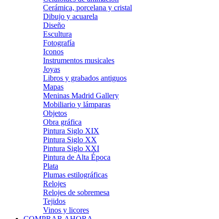
Cerámica, porcelana y cristal
Dibujo y acuarela
Diseño
Escultura
Fotografía
Iconos
Instrumentos musicales
Joyas
Libros y grabados antiguos
Mapas
Meninas Madrid Gallery
Mobiliario y lámparas
Objetos
Obra gráfica
Pintura Siglo XIX
Pintura Siglo XX
Pintura Siglo XXI
Pintura de Alta Época
Plata
Plumas estilográficas
Relojes
Relojes de sobremesa
Tejidos
Vinos y licores
COMPRAR AHORA