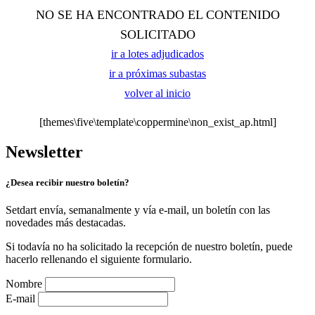
NO SE HA ENCONTRADO EL CONTENIDO
SOLICITADO
ir a lotes adjudicados
ir a próximas subastas
volver al inicio
[themes\five\template\coppermine\non_exist_ap.html]
Newsletter
¿Desea recibir nuestro boletín?
Setdart envía, semanalmente y vía e-mail, un boletín con las
novedades más destacadas.
Si todavía no ha solicitado la recepción de nuestro boletín, puede
hacerlo rellenando el siguiente formulario.
Nombre
E-mail