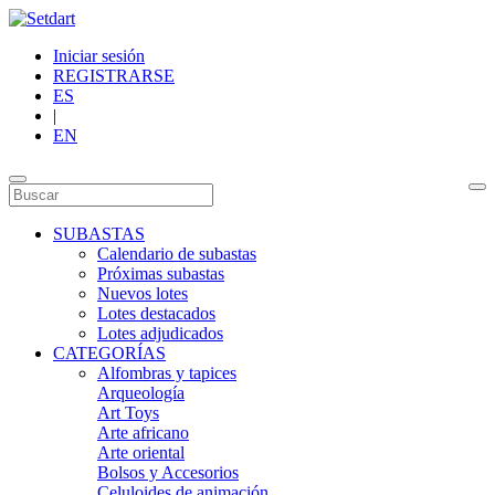
Iniciar sesión
REGISTRARSE
ES
|
EN
SUBASTAS
Calendario de subastas
Próximas subastas
Nuevos lotes
Lotes destacados
Lotes adjudicados
CATEGORÍAS
Alfombras y tapices
Arqueología
Art Toys
Arte africano
Arte oriental
Bolsos y Accesorios
Celuloides de animación