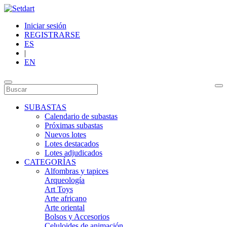
Iniciar sesión
REGISTRARSE
ES
|
EN
SUBASTAS
Calendario de subastas
Próximas subastas
Nuevos lotes
Lotes destacados
Lotes adjudicados
CATEGORÍAS
Alfombras y tapices
Arqueología
Art Toys
Arte africano
Arte oriental
Bolsos y Accesorios
Celuloides de animación