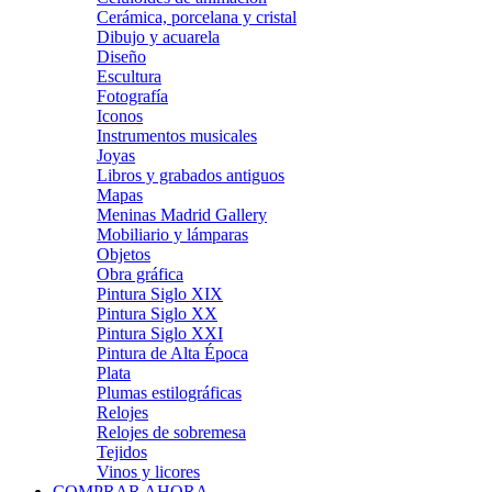
Cerámica, porcelana y cristal
Dibujo y acuarela
Diseño
Escultura
Fotografía
Iconos
Instrumentos musicales
Joyas
Libros y grabados antiguos
Mapas
Meninas Madrid Gallery
Mobiliario y lámparas
Objetos
Obra gráfica
Pintura Siglo XIX
Pintura Siglo XX
Pintura Siglo XXI
Pintura de Alta Época
Plata
Plumas estilográficas
Relojes
Relojes de sobremesa
Tejidos
Vinos y licores
COMPRAR AHORA