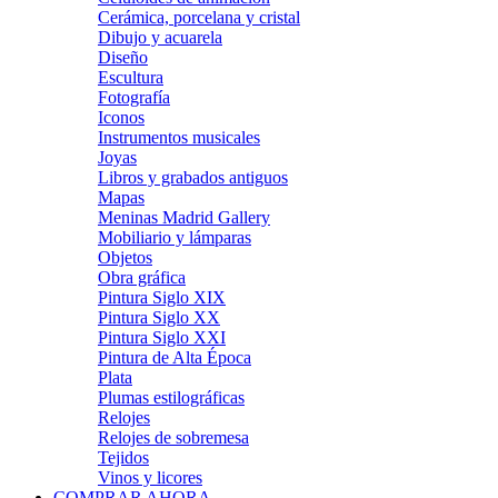
Cerámica, porcelana y cristal
Dibujo y acuarela
Diseño
Escultura
Fotografía
Iconos
Instrumentos musicales
Joyas
Libros y grabados antiguos
Mapas
Meninas Madrid Gallery
Mobiliario y lámparas
Objetos
Obra gráfica
Pintura Siglo XIX
Pintura Siglo XX
Pintura Siglo XXI
Pintura de Alta Época
Plata
Plumas estilográficas
Relojes
Relojes de sobremesa
Tejidos
Vinos y licores
COMPRAR AHORA