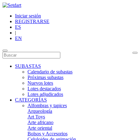
Iniciar sesión
REGISTRARSE
ES
|
EN
SUBASTAS
Calendario de subastas
Próximas subastas
Nuevos lotes
Lotes destacados
Lotes adjudicados
CATEGORÍAS
Alfombras y tapices
Arqueología
Art Toys
Arte africano
Arte oriental
Bolsos y Accesorios
Celuloides de animación