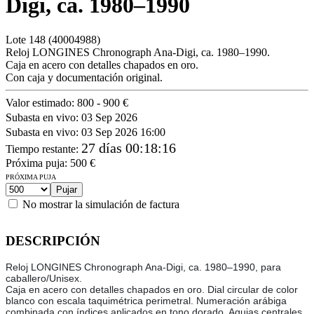
Digi, ca. 1980–1990
Lote
148
(40004988)
Reloj LONGINES Chronograph Ana-Digi, ca. 1980–1990.
Caja en acero con detalles chapados en oro.
Con caja y documentación original.
Valor estimado:
800 - 900 €
Subasta en vivo:
03 Sep 2026
Subasta en vivo:
03 Sep 2026 16:00
27 días 00:18:16
Tiempo restante
:
Próxima puja:
500
€
PRÓXIMA PUJA
No mostrar la simulación de factura
DESCRIPCIÓN
Reloj LONGINES Chronograph Ana-Digi, ca. 1980–1990, para
caballero/Unisex.
Caja en acero con detalles chapados en oro. Dial circular de color
blanco con escala taquimétrica perimetral. Numeración arábiga
combinada con índices aplicados en tono dorado. Agujas centrales