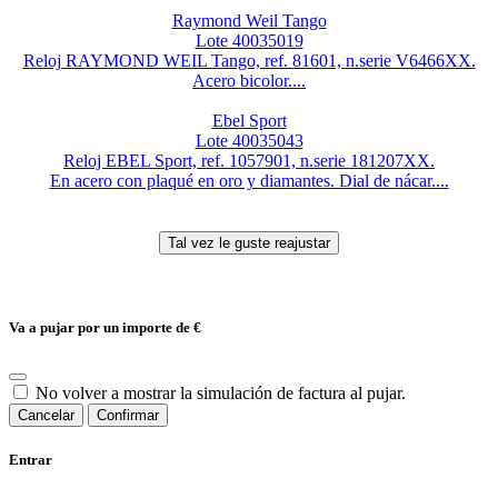
Raymond Weil Tango
Lote 40035019
Reloj RAYMOND WEIL Tango, ref. 81601, n.serie V6466XX.
Acero bicolor....
Ebel Sport
Lote 40035043
Reloj EBEL Sport, ref. 1057901, n.serie 181207XX.
En acero con plaqué en oro y diamantes. Dial de nácar....
Va a pujar por un importe de
€
No volver a mostrar la simulación de factura al pujar.
Cancelar
Confirmar
Entrar