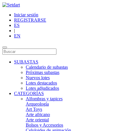
Iniciar sesión
REGISTRARSE
ES
|
EN
SUBASTAS
Calendario de subastas
Próximas subastas
Nuevos lotes
Lotes destacados
Lotes adjudicados
CATEGORÍAS
Alfombras y tapices
Arqueología
Art Toys
Arte africano
Arte oriental
Bolsos y Accesorios
Celuloides de animación