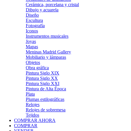
Cerámica, porcelana y cristal
Dibujo y acuarela
Diseño
Escultura
Fotografía
Iconos
Instrumentos musicales
Joyas
Mapas
Meninas Madrid Gallery
Mobiliario y lámparas
Objetos
Obra gráfica
Pintura Siglo XIX
Pintura Siglo XX
Pintura Siglo XXI
Pintura de Alta Época
Plata
Plumas estilográficas
Relojes
Relojes de sobremesa
Tejidos
COMPRAR AHORA
COMPRAR
VENDER