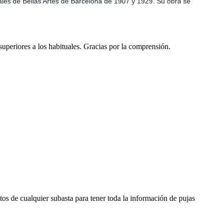
nales de Bellas Artes de Barcelona de 1907 y 1929. Su obra se
 superiores a los habituales. Gracias por la comprensión.
os de cualquier subasta para tener toda la información de pujas