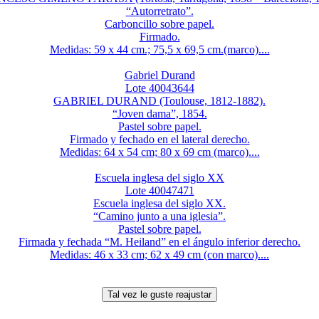
“Autorretrato”.
Carboncillo sobre papel.
Firmado.
Medidas: 59 x 44 cm.; 75,5 x 69,5 cm.(marco)....
Gabriel Durand
Lote 40043644
GABRIEL DURAND (Toulouse, 1812-1882).
“Joven dama”, 1854.
Pastel sobre papel.
Firmado y fechado en el lateral derecho.
Medidas: 64 x 54 cm; 80 x 69 cm (marco)....
Escuela inglesa del siglo XX
Lote 40047471
Escuela inglesa del siglo XX.
“Camino junto a una iglesia”.
Pastel sobre papel.
Firmada y fechada “M. Heiland” en el ángulo inferior derecho.
Medidas: 46 x 33 cm; 62 x 49 cm (con marco)....