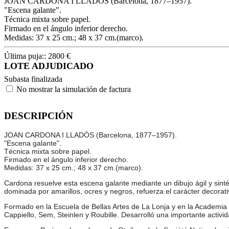
JOAN CARDONA I LLADÓS (Barcelona, 1877–1957).
"Escena galante".
Técnica mixta sobre papel.
Firmado en el ángulo inferior derecho.
Medidas: 37 x 25 cm.; 48 x 37 cm.(marco).
Última puja::
2800
€
LOTE ADJUDICADO
Subasta finalizada
No mostrar la simulación de factura
DESCRIPCIÓN
JOAN CARDONA I LLADÓS (Barcelona, 1877–1957).
"Escena galante".
Técnica mixta sobre papel.
Firmado en el ángulo inferior derecho.
Medidas: 37 x 25 cm.; 48 x 37 cm.(marco).
Cardona resuelve esta escena galante mediante un dibujo ágil y sinté
dominada por amarillos, ocres y negros, refuerza el carácter decorati
Formado en la Escuela de Bellas Artes de La Lonja y en la Academia 
Cappiello, Sem, Steinlen y Roubille. Desarrolló una importante activi