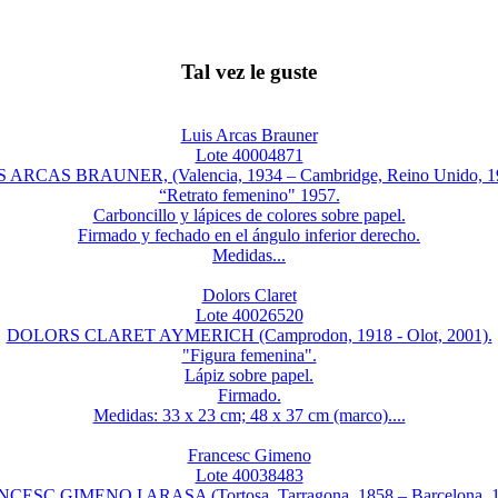
Tal vez le guste
Luis Arcas Brauner
Lote 40004871
 ARCAS BRAUNER, (Valencia, 1934 – Cambridge, Reino Unido, 1
“Retrato femenino" 1957.
Carboncillo y lápices de colores sobre papel.
Firmado y fechado en el ángulo inferior derecho.
Medidas...
Dolors Claret
Lote 40026520
DOLORS CLARET AYMERICH (Camprodon, 1918 - Olot, 2001).
"Figura femenina".
Lápiz sobre papel.
Firmado.
Medidas: 33 x 23 cm; 48 x 37 cm (marco)....
Francesc Gimeno
Lote 40038483
CESC GIMENO I ARASA (Tortosa, Tarragona, 1858 – Barcelona, 1