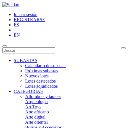
Iniciar sesión
REGISTRARSE
ES
|
EN
SUBASTAS
Calendario de subastas
Próximas subastas
Nuevos lotes
Lotes destacados
Lotes adjudicados
CATEGORÍAS
Alfombras y tapices
Arqueología
Art Toys
Arte africano
Arte digital
Arte oriental
Bolsos y Accesorios