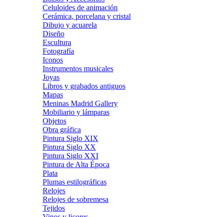
Celuloides de animación
Cerámica, porcelana y cristal
Dibujo y acuarela
Diseño
Escultura
Fotografía
Iconos
Instrumentos musicales
Joyas
Libros y grabados antiguos
Mapas
Meninas Madrid Gallery
Mobiliario y lámparas
Objetos
Obra gráfica
Pintura Siglo XIX
Pintura Siglo XX
Pintura Siglo XXI
Pintura de Alta Época
Plata
Plumas estilográficas
Relojes
Relojes de sobremesa
Tejidos
Vinos y licores