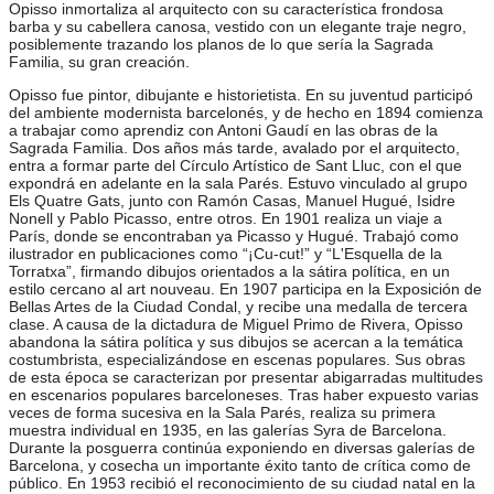
Opisso inmortaliza al arquitecto con su característica frondosa
barba y su cabellera canosa, vestido con un elegante traje negro,
posiblemente trazando los planos de lo que sería la Sagrada
Familia, su gran creación.
Opisso fue pintor, dibujante e historietista. En su juventud participó
del ambiente modernista barcelonés, y de hecho en 1894 comienza
a trabajar como aprendiz con Antoni Gaudí en las obras de la
Sagrada Familia. Dos años más tarde, avalado por el arquitecto,
entra a formar parte del Círculo Artístico de Sant Lluc, con el que
expondrá en adelante en la sala Parés. Estuvo vinculado al grupo
Els Quatre Gats, junto con Ramón Casas, Manuel Hugué, Isidre
Nonell y Pablo Picasso, entre otros. En 1901 realiza un viaje a
París, donde se encontraban ya Picasso y Hugué. Trabajó como
ilustrador en publicaciones como “¡Cu-cut!” y “L'Esquella de la
Torratxa”, firmando dibujos orientados a la sátira política, en un
estilo cercano al art nouveau. En 1907 participa en la Exposición de
Bellas Artes de la Ciudad Condal, y recibe una medalla de tercera
clase. A causa de la dictadura de Miguel Primo de Rivera, Opisso
abandona la sátira política y sus dibujos se acercan a la temática
costumbrista, especializándose en escenas populares. Sus obras
de esta época se caracterizan por presentar abigarradas multitudes
en escenarios populares barceloneses. Tras haber expuesto varias
veces de forma sucesiva en la Sala Parés, realiza su primera
muestra individual en 1935, en las galerías Syra de Barcelona.
Durante la posguerra continúa exponiendo en diversas galerías de
Barcelona, y cosecha un importante éxito tanto de crítica como de
público. En 1953 recibió el reconocimiento de su ciudad natal en la