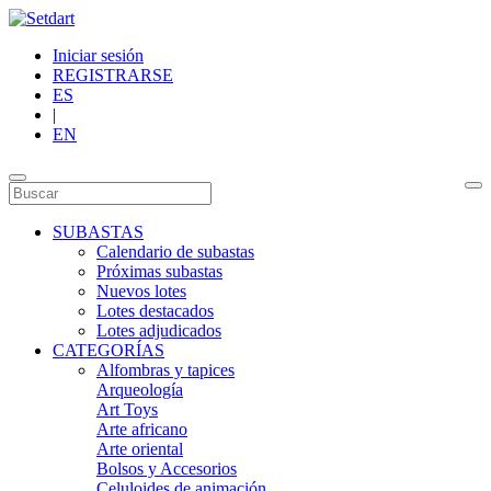
Iniciar sesión
REGISTRARSE
ES
|
EN
SUBASTAS
Calendario de subastas
Próximas subastas
Nuevos lotes
Lotes destacados
Lotes adjudicados
CATEGORÍAS
Alfombras y tapices
Arqueología
Art Toys
Arte africano
Arte oriental
Bolsos y Accesorios
Celuloides de animación