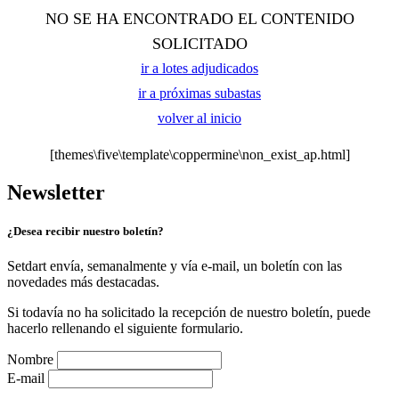
NO SE HA ENCONTRADO EL CONTENIDO
SOLICITADO
ir a lotes adjudicados
ir a próximas subastas
volver al inicio
[themes\five\template\coppermine\non_exist_ap.html]
Newsletter
¿Desea recibir nuestro boletín?
Setdart envía, semanalmente y vía e-mail, un boletín con las
novedades más destacadas.
Si todavía no ha solicitado la recepción de nuestro boletín, puede
hacerlo rellenando el siguiente formulario.
Nombre
E-mail