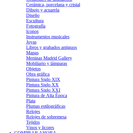
Cerámica, porcelana y cristal
Dibujo y acuarela
Diseño
Escultura
Fotografía
Iconos
Instrumentos musicales
Joyas
Libros y grabados antiguos
Mapas
Meninas Madrid Gallery
Mobiliario y lámparas
Objetos
Obra gráfica
Pintura Siglo XIX
Pintura Siglo XX
Pintura Siglo XXI
Pintura de Alta Época
Plata
Plumas estilográficas
Relojes
Relojes de sobremesa
Tejidos
Vinos y licores
COMPRAR AHORA