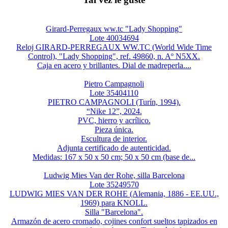
Girard-Perregaux ww.tc "Lady Shopping"
Lote 40034694
Reloj GIRARD-PERREGAUX WW.TC (World Wide Time
Control), "Lady Shopping", ref. 49860, n. Aº N5XX.
Caja en acero y brillantes. Dial de madreperla....
Pietro Campagnoli
Lote 35404110
PIETRO CAMPAGNOLI (Turín, 1994).
“Nike 12”, 2024.
PVC, hierro y acrílico.
Pieza única.
Escultura de interior.
Adjunta certificado de autenticidad.
Medidas: 167 x 50 x 50 cm; 50 x 50 cm (base de...
Ludwig Mies Van der Rohe, silla Barcelona
Lote 35249570
LUDWIG MIES VAN DER ROHE (Alemania, 1886 - EE.UU.,
1969) para KNOLL.
Silla "Barcelona".
Armazón de acero cromado, cojines confort sueltos tapizados en