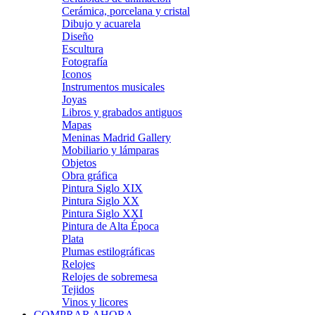
Cerámica, porcelana y cristal
Dibujo y acuarela
Diseño
Escultura
Fotografía
Iconos
Instrumentos musicales
Joyas
Libros y grabados antiguos
Mapas
Meninas Madrid Gallery
Mobiliario y lámparas
Objetos
Obra gráfica
Pintura Siglo XIX
Pintura Siglo XX
Pintura Siglo XXI
Pintura de Alta Época
Plata
Plumas estilográficas
Relojes
Relojes de sobremesa
Tejidos
Vinos y licores
COMPRAR AHORA