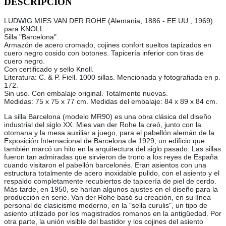
DESCRIPCIÓN
LUDWIG MIES VAN DER ROHE (Alemania, 1886 - EE.UU., 1969)
para KNOLL.
Silla "Barcelona".
Armazón de acero cromado, cojines confort sueltos tapizados en
cuero negro cosido con botones. Tapicería inferior con tiras de
cuero negro.
Con certificado y sello Knoll.
Literatura: C. & P. Fiell. 1000 sillas. Mencionada y fotografiada en p.
172.
Sin uso. Con embalaje original. Totalmente nuevas.
Medidas: 75 x 75 x 77 cm. Medidas del embalaje: 84 x 89 x 84 cm.
La silla Barcelona (modelo MR90) es una obra clásica del diseño
industrial del siglo XX. Mies van der Rohe la creó, junto con la
otomana y la mesa auxiliar a juego, para el pabellón alemán de la
Exposición Internacional de Barcelona de 1929, un edificio que
también marcó un hito en la arquitectura del siglo pasado. Las sillas
fueron tan admiradas que sirvieron de trono a los reyes de España
cuando visitaron el pabellón barcelonés. Eran asientos con una
estructura totalmente de acero inoxidable pulido, con el asiento y el
respaldo completamente recubiertos de tapicería de piel de cerdo.
Más tarde, en 1950, se harían algunos ajustes en el diseño para la
producción en serie. Van der Rohe basó su creación, en su línea
personal de clasicismo moderno, en la "sella curulis", un tipo de
asiento utilizado por los magistrados romanos en la antigüedad. Por
otra parte, la unión visible del bastidor y los cojines del asiento