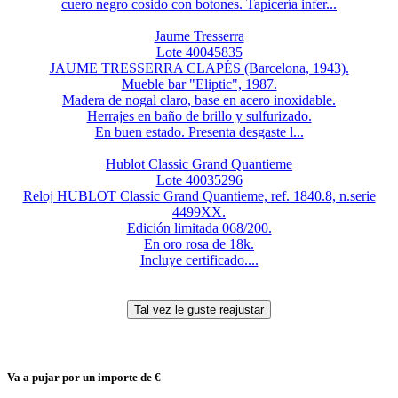
cuero negro cosido con botones. Tapicería infer...
Jaume Tresserra
Lote 40045835
JAUME TRESSERRA CLAPÉS (Barcelona, 1943).
Mueble bar "Eliptic", 1987.
Madera de nogal claro, base en acero inoxidable.
Herrajes en baño de brillo y sulfurizado.
En buen estado. Presenta desgaste l...
Hublot Classic Grand Quantieme
Lote 40035296
Reloj HUBLOT Classic Grand Quantieme, ref. 1840.8, n.serie
4499XX.
Edición limitada 068/200.
En oro rosa de 18k.
Incluye certificado....
Va a pujar por un importe de
€