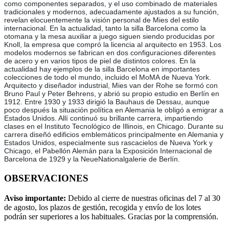
como componentes separados, y el uso combinado de materiales
tradicionales y modernos, adecuadamente ajustados a su función,
revelan elocuentemente la visión personal de Mies del estilo
internacional. En la actualidad, tanto la silla Barcelona como la
otomana y la mesa auxiliar a juego siguen siendo producidas por
Knoll, la empresa que compró la licencia al arquitecto en 1953. Los
modelos modernos se fabrican en dos configuraciones diferentes
de acero y en varios tipos de piel de distintos colores. En la
actualidad hay ejemplos de la silla Barcelona en importantes
colecciones de todo el mundo, incluido el MoMA de Nueva York.
Arquitecto y diseñador industrial, Mies van der Rohe se formó con
Bruno Paul y Peter Behrens, y abrió su propio estudio en Berlín en
1912. Entre 1930 y 1933 dirigió la Bauhaus de Dessau, aunque
poco después la situación política en Alemania le obligó a emigrar a
Estados Unidos. Allí continuó su brillante carrera, impartiendo
clases en el Instituto Tecnológico de Illinois, en Chicago. Durante su
carrera diseñó edificios emblemáticos principalmente en Alemania y
Estados Unidos, especialmente sus rascacielos de Nueva York y
Chicago, el Pabellón Alemán para la Exposición Internacional de
Barcelona de 1929 y la NeueNationalgalerie de Berlín.
OBSERVACIONES
Aviso importante:
Debido al cierre de nuestras oficinas del 7 al 30
de agosto, los plazos de gestión, recogida y envío de los lotes
podrán ser superiores a los habituales. Gracias por la comprensión.