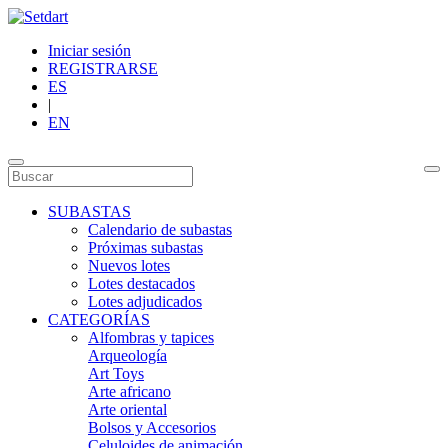
Iniciar sesión
REGISTRARSE
ES
|
EN
SUBASTAS
Calendario de subastas
Próximas subastas
Nuevos lotes
Lotes destacados
Lotes adjudicados
CATEGORÍAS
Alfombras y tapices
Arqueología
Art Toys
Arte africano
Arte oriental
Bolsos y Accesorios
Celuloides de animación