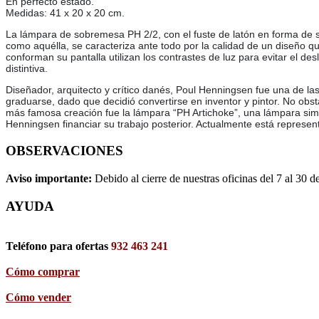
En perfecto estado.
Medidas: 41 x 20 x 20 cm.
La lámpara de sobremesa PH 2/2, con el fuste de latón en forma de s
como aquélla, se caracteriza ante todo por la calidad de un diseño q
conforman su pantalla utilizan los contrastes de luz para evitar el de
distintiva.
Diseñador, arquitecto y crítico danés, Poul Henningsen fue una de las
graduarse, dado que decidió convertirse en inventor y pintor. No obs
más famosa creación fue la lámpara “PH Artichoke”, una lámpara simple
Henningsen financiar su trabajo posterior. Actualmente está represe
OBSERVACIONES
Aviso importante:
Debido al cierre de nuestras oficinas del 7 al 30 d
AYUDA
Teléfono para ofertas
932 463 241
Cómo comprar
Cómo vender