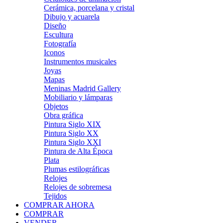
Cerámica, porcelana y cristal
Dibujo y acuarela
Diseño
Escultura
Fotografía
Iconos
Instrumentos musicales
Joyas
Mapas
Meninas Madrid Gallery
Mobiliario y lámparas
Objetos
Obra gráfica
Pintura Siglo XIX
Pintura Siglo XX
Pintura Siglo XXI
Pintura de Alta Época
Plata
Plumas estilográficas
Relojes
Relojes de sobremesa
Tejidos
COMPRAR AHORA
COMPRAR
VENDER