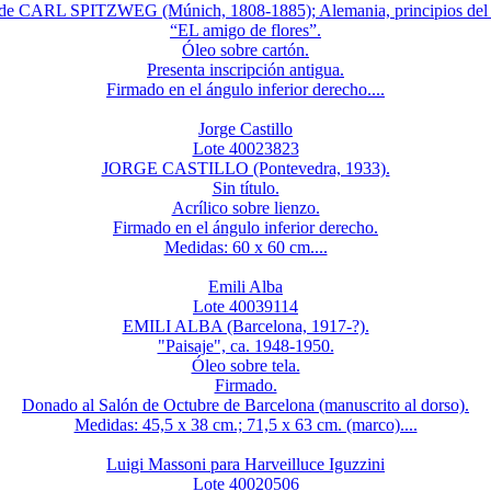
 de CARL SPITZWEG (Múnich, 1808-1885); Alemania, principios del 
“EL amigo de flores”.
Óleo sobre cartón.
Presenta inscripción antigua.
Firmado en el ángulo inferior derecho....
Jorge Castillo
Lote 40023823
JORGE CASTILLO (Pontevedra, 1933).
Sin título.
Acrílico sobre lienzo.
Firmado en el ángulo inferior derecho.
Medidas: 60 x 60 cm....
Emili Alba
Lote 40039114
EMILI ALBA (Barcelona, 1917-?).
"Paisaje", ca. 1948-1950.
Óleo sobre tela.
Firmado.
Donado al Salón de Octubre de Barcelona (manuscrito al dorso).
Medidas: 45,5 x 38 cm.; 71,5 x 63 cm. (marco)....
Luigi Massoni para Harveilluce Iguzzini
Lote 40020506