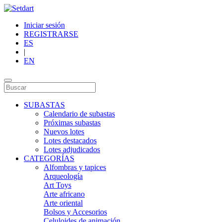
Iniciar sesión
REGISTRARSE
ES
|
EN
SUBASTAS
Calendario de subastas
Próximas subastas
Nuevos lotes
Lotes destacados
Lotes adjudicados
CATEGORÍAS
Alfombras y tapices
Arqueología
Art Toys
Arte africano
Arte oriental
Bolsos y Accesorios
Celuloides de animación