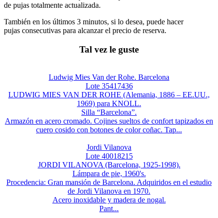
de pujas totalmente actualizada.
También en los últimos 3 minutos, si lo desea, puede hacer
pujas consecutivas para alcanzar el precio de reserva.
Tal vez le guste
Ludwig Mies Van der Rohe. Barcelona
Lote 35417436
LUDWIG MIES VAN DER ROHE (Alemania, 1886 – EE.UU.,
1969) para KNOLL.
Silla “Barcelona”.
Armazón en acero cromado. Cojines sueltos de confort tapizados en
cuero cosido con botones de color coñac. Tap...
Jordi Vilanova
Lote 40018215
JORDI VILANOVA (Barcelona, 1925-1998).
Lámpara de pie, 1960's.
Procedencia: Gran mansión de Barcelona. Adquiridos en el estudio
de Jordi Vilanova en 1970.
Acero inoxidable y madera de nogal.
Pant...