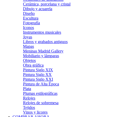
Cerámica, porcelana y cristal
Dibujo y acuarela
Diseño
Escultura
Fotografía
Iconos
Instrumentos musicales
Joyas
Libros y grabados antiguos
Mapas
Meninas Madrid Gallery
Mobiliario y lámparas
Objetos
Obra gráfica
Pintura Siglo XIX
Pintura Siglo XX
Pintura Siglo XXI
Pintura de Alta Época
Plata
Plumas estilográficas
Relojes
Relojes de sobremesa
Tejidos
Vinos y licores
COMPRAR AHORA