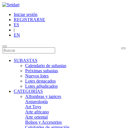
Iniciar sesión
REGISTRARSE
ES
|
EN
SUBASTAS
Calendario de subastas
Próximas subastas
Nuevos lotes
Lotes destacados
Lotes adjudicados
CATEGORÍAS
Alfombras y tapices
Arqueología
Art Toys
Arte africano
Arte oriental
Bolsos y Accesorios
Celuloides de animación