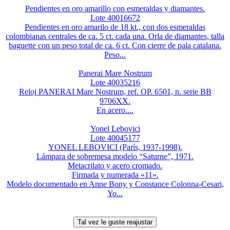
Pendientes en oro amarillo con esmeraldas y diamantes.
Lote 40016672
Pendientes en oro amarilo de 18 kt., con dos esmeraldas
colombianas centrales de ca. 5 ct. cada una. Orla de diamantes, talla
baguette con un peso total de ca. 6 ct. Con cierre de pala catalana.
Peso...
Panerai Mare Nostrum
Lote 40035216
Reloj PANERAI Mare Nostrum, ref. OP. 6501, n. serie BB
9706XX.
En acero....
Yonel Lebovici
Lote 40045177
YONEL LEBOVICI (París, 1937-1998).
Lámpara de sobremesa modelo “Saturne”, 1971.
Metacrilato y acero cromado.
Firmada y numerada «11».
Modelo documentado en Anne Bony y Constance Colonna-Cesari,
Yo...