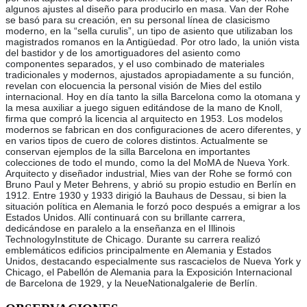
algunos ajustes al diseño para producirlo en masa. Van der Rohe
se basó para su creación, en su personal línea de clasicismo
moderno, en la “sella curulis”, un tipo de asiento que utilizaban los
magistrados romanos en la Antigüedad. Por otro lado, la unión vista
del bastidor y de los amortiguadores del asiento como
componentes separados, y el uso combinado de materiales
tradicionales y modernos, ajustados apropiadamente a su función,
revelan con elocuencia la personal visión de Mies del estilo
internacional. Hoy en día tanto la silla Barcelona como la otomana y
la mesa auxiliar a juego siguen editándose de la mano de Knoll,
firma que compró la licencia al arquitecto en 1953. Los modelos
modernos se fabrican en dos configuraciones de acero diferentes, y
en varios tipos de cuero de colores distintos. Actualmente se
conservan ejemplos de la silla Barcelona en importantes
colecciones de todo el mundo, como la del MoMA de Nueva York.
Arquitecto y diseñador industrial, Mies van der Rohe se formó con
Bruno Paul y Meter Behrens, y abrió su propio estudio en Berlín en
1912. Entre 1930 y 1933 dirigió la Bauhaus de Dessau, si bien la
situación política en Alemania le forzó poco después a emigrar a los
Estados Unidos. Allí continuará con su brillante carrera,
dedicándose en paralelo a la enseñanza en el Illinois
TechnologyInstitute de Chicago. Durante su carrera realizó
emblemáticos edificios principalmente en Alemania y Estados
Unidos, destacando especialmente sus rascacielos de Nueva York y
Chicago, el Pabellón de Alemania para la Exposición Internacional
de Barcelona de 1929, y la NeueNationalgalerie de Berlín.