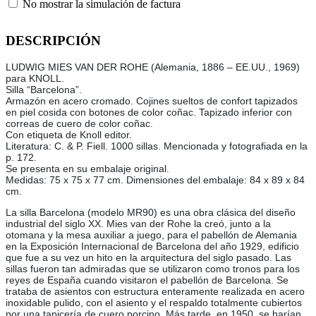
No mostrar la simulación de factura
DESCRIPCIÓN
LUDWIG MIES VAN DER ROHE (Alemania, 1886 – EE.UU., 1969)
para KNOLL.
Silla “Barcelona”.
Armazón en acero cromado. Cojines sueltos de confort tapizados
en piel cosida con botones de color coñac. Tapizado inferior con
correas de cuero de color coñac.
Con etiqueta de Knoll editor.
Literatura: C. & P. Fiell. 1000 sillas. Mencionada y fotografiada en la
p. 172.
Se presenta en su embalaje original.
Medidas: 75 x 75 x 77 cm. Dimensiones del embalaje: 84 x 89 x 84
cm.
La silla Barcelona (modelo MR90) es una obra clásica del diseño
industrial del siglo XX. Mies van der Rohe la creó, junto a la
otomana y la mesa auxiliar a juego, para el pabellón de Alemania
en la Exposición Internacional de Barcelona del año 1929, edificio
que fue a su vez un hito en la arquitectura del siglo pasado. Las
sillas fueron tan admiradas que se utilizaron como tronos para los
reyes de España cuando visitaron el pabellón de Barcelona. Se
trataba de asientos con estructura enteramente realizada en acero
inoxidable pulido, con el asiento y el respaldo totalmente cubiertos
por una tapicería de cuero porcino. Más tarde, en 1950, se harían