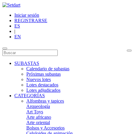
Iniciar sesión
REGISTRARSE
ES
|
EN
SUBASTAS
Calendario de subastas
Próximas subastas
Nuevos lotes
Lotes destacados
Lotes adjudicados
CATEGORÍAS
Alfombras y tapices
Arqueología
Art Toys
Arte africano
Arte oriental
Bolsos y Accesorios
Celuloides de animación