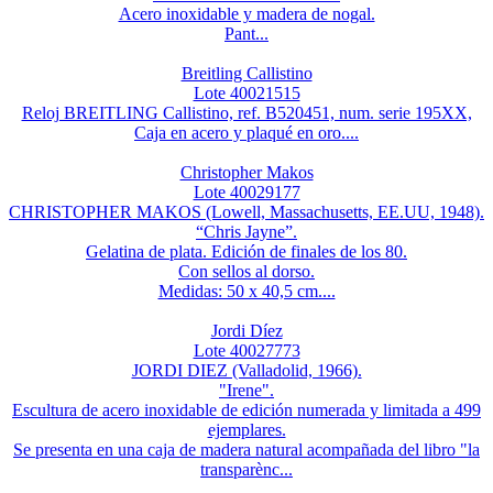
Acero inoxidable y madera de nogal.
Pant...
Breitling Callistino
Lote 40021515
Reloj BREITLING Callistino, ref. B520451, num. serie 195XX,
Caja en acero y plaqué en oro....
Christopher Makos
Lote 40029177
CHRISTOPHER MAKOS (Lowell, Massachusetts, EE.UU, 1948).
“Chris Jayne”.
Gelatina de plata. Edición de finales de los 80.
Con sellos al dorso.
Medidas: 50 x 40,5 cm....
Jordi Díez
Lote 40027773
JORDI DIEZ (Valladolid, 1966).
"Irene".
Escultura de acero inoxidable de edición numerada y limitada a 499
ejemplares.
Se presenta en una caja de madera natural acompañada del libro "la
transparènc...