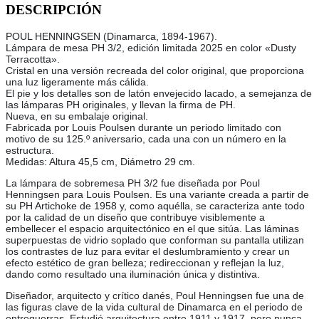
DESCRIPCIÓN
POUL HENNINGSEN (Dinamarca, 1894-1967).
Lámpara de mesa PH 3/2, edición limitada 2025 en color «Dusty
Terracotta».
Cristal en una versión recreada del color original, que proporciona
una luz ligeramente más cálida.
El pie y los detalles son de latón envejecido lacado, a semejanza de
las lámparas PH originales, y llevan la firma de PH.
Nueva, en su embalaje original.
Fabricada por Louis Poulsen durante un periodo limitado con
motivo de su 125.º aniversario, cada una con un número en la
estructura.
Medidas: Altura 45,5 cm, Diámetro 29 cm.
La lámpara de sobremesa PH 3/2 fue diseñada por Poul
Henningsen para Louis Poulsen. Es una variante creada a partir de
su PH Artichoke de 1958 y, como aquélla, se caracteriza ante todo
por la calidad de un diseño que contribuye visiblemente a
embellecer el espacio arquitectónico en el que sitúa. Las láminas
superpuestas de vidrio soplado que conforman su pantalla utilizan
los contrastes de luz para evitar el deslumbramiento y crear un
efecto estético de gran belleza; redireccionan y reflejan la luz,
dando como resultado una iluminación única y distintiva.
Diseñador, arquitecto y crítico danés, Poul Henningsen fue una de
las figuras clave de la vida cultural de Dinamarca en el periodo de
entreguerras. Estudió arquitectura entre 1911 y 1917, pero nunca