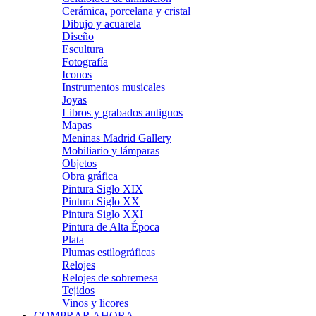
Cerámica, porcelana y cristal
Dibujo y acuarela
Diseño
Escultura
Fotografía
Iconos
Instrumentos musicales
Joyas
Libros y grabados antiguos
Mapas
Meninas Madrid Gallery
Mobiliario y lámparas
Objetos
Obra gráfica
Pintura Siglo XIX
Pintura Siglo XX
Pintura Siglo XXI
Pintura de Alta Época
Plata
Plumas estilográficas
Relojes
Relojes de sobremesa
Tejidos
Vinos y licores
COMPRAR AHORA