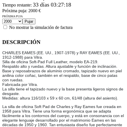
33 días 03:27:18
Tiempo restante
:
Próxima puja:
2000
€
PRÓXIMA PUJA
No mostrar la simulación de factura
DESCRIPCIÓN
CHARLES EAMES (EE. UU., 1907-1978) y RAY EAMES (EE. UU.,
1912-1988) para Vitra.
Silla de oficina Soft-Pad Full Leather, modelo EA-219.
Respaldo alto y ruedas. Altura ajustable y función de inclinación.
Base y reposabrazos de aluminio cromado, tapizado nuevo en piel
anilina color coñac, también en el respaldo, base de cinco patas
con ruedas.
Fabricada por Vitra.
La silla tiene el tapizado nuevo y la base presenta ligeros signos de
desgaste.
Medidas: altura 116/103 x 59 x 60 cm, 61/48 (altura del asiento).
La silla de oficina Soft Pad de Charles y Ray Eames fue creada en
1958 para Vitra. Tiene una forma ergonómica que se adapta
fácilmente a los contornos del cuerpo, y está en consonancia con el
elegante lenguaje desarrollado por el matrimonio Eames en las
décadas de 1950 y 1960. Tan entusiasta diseño fue perfectamente