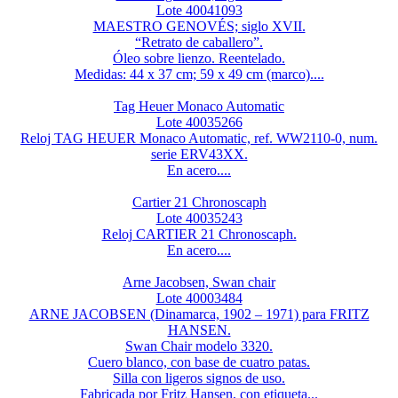
Lote 40041093
MAESTRO GENOVÉS; siglo XVII.
“Retrato de caballero”.
Óleo sobre lienzo. Reentelado.
Medidas: 44 x 37 cm; 59 x 49 cm (marco)....
Tag Heuer Monaco Automatic
Lote 40035266
Reloj TAG HEUER Monaco Automatic, ref. WW2110-0, num.
serie ERV43XX.
En acero....
Cartier 21 Chronoscaph
Lote 40035243
Reloj CARTIER 21 Chronoscaph.
En acero....
Arne Jacobsen, Swan chair
Lote 40003484
ARNE JACOBSEN (Dinamarca, 1902 – 1971) para FRITZ
HANSEN.
Swan Chair modelo 3320.
Cuero blanco, con base de cuatro patas.
Silla con ligeros signos de uso.
Fabricada por Fritz Hansen, con etiqueta...