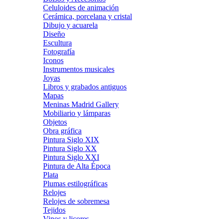
Celuloides de animación
Cerámica, porcelana y cristal
Dibujo y acuarela
Diseño
Escultura
Fotografía
Iconos
Instrumentos musicales
Joyas
Libros y grabados antiguos
Mapas
Meninas Madrid Gallery
Mobiliario y lámparas
Objetos
Obra gráfica
Pintura Siglo XIX
Pintura Siglo XX
Pintura Siglo XXI
Pintura de Alta Época
Plata
Plumas estilográficas
Relojes
Relojes de sobremesa
Tejidos
Vinos y licores