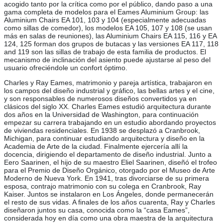
acogido tanto por la crítica como por el público, dando paso a una
gama completa de modelos para el Eames Aluminium Group: las
Aluminium Chairs EA 101, 103 y 104 (especialmente adecuadas
como sillas de comedor), los modelos EA 105, 107 y 108 (se usan
más en salas de reuniones), las Aluminium Chairs EA 115, 116 y EA
124, 125 forman dos grupos de butacas y las versiones EA 117, 118
and 119 son las sillas de trabajo de esta familia de productos. El
mecanismo de inclinación del asiento puede ajustarse al peso del
usuario ofreciéndole un confort óptimo.
Charles y Ray Eames, matrimonio y pareja artística, trabajaron en
los campos del diseño industrial y gráfico, las bellas artes y el cine,
y son responsables de numerosos diseños convertidos ya en
clásicos del siglo XX. Charles Eames estudió arquitectura durante
dos años en la Universidad de Washington, para continuación
empezar su carrera trabajando en un estudio abordando proyectos
de viviendas residenciales. En 1938 se desplazó a Cranbrook,
Michigan, para continuar estudiando arquitectura y diseño en la
Academia de Arte de la ciudad. Finalmente ejercería allí la
docencia, dirigiendo el departamento de diseño industrial. Junto a
Eero Saarinen, el hijo de su maestro Eliel Saarinen, diseñó el trofeo
para el Premio de Diseño Orgánico, otorgado por el Museo de Arte
Moderno de Nueva York. En 1941, tras divorciarse de su primera
esposa, contrajo matrimonio con su colega en Cranbrook, Ray
Kaiser. Juntos se instalaron en Los Ángeles, donde permanecerán
el resto de sus vidas. A finales de los años cuarenta, Ray y Charles
diseñaron juntos su casa, conocida como la “casa Eames”,
considerada hoy en día como una obra maestra de la arquitectura