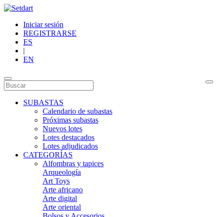
Iniciar sesión
REGISTRARSE
ES
|
EN
SUBASTAS
Calendario de subastas
Próximas subastas
Nuevos lotes
Lotes destacados
Lotes adjudicados
CATEGORÍAS
Alfombras y tapices
Arqueología
Art Toys
Arte africano
Arte digital
Arte oriental
Bolsos y Accesorios