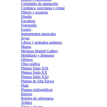
Celuloides de animación
Cerámica, porcelana y cristal
Dibujo y acuarela
Diseño
Escultura
Fotografía
Iconos
Instrumentos musicales
Joyas
Libros y grabados antiguos
Mapas
Meninas Madrid Gallery
Mobiliario y lámparas
Objetos
Obra gráfica
Pintura Siglo XIX
Pintura Siglo XX
Pintura Siglo XXI
Pintura de Alta Época
Plata
Plumas estilográficas
Relojes
Relojes de sobremesa
Tejidos
Vinos y licores