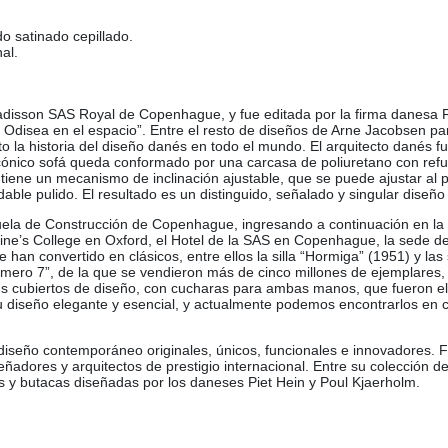
o satinado cepillado.
al.
adisson SAS Royal de Copenhague, y fue editada por la firma danesa F
: Odisea en el espacio”. Entre el resto de diseños de Arne Jacobsen p
o la historia del diseño danés en todo el mundo. El arquitecto danés f
 icónico sofá queda conformado por una carcasa de poliuretano con refu
tiene un mecanismo de inclinación ajustable, que se puede ajustar al p
dable pulido. El resultado es un distinguido, señalado y singular dise
uela de Construcción de Copenhague, ingresando a continuación en la F
ine’s College en Oxford, el Hotel de la SAS en Copenhague, la sede 
 convertido en clásicos, entre ellos la silla “Hormiga” (1951) y las 
mero 7”, de la que se vendieron más de cinco millones de ejemplares, p
sus cubiertos de diseño, con cucharas para ambas manos, que fueron el
 su diseño elegante y esencial, y actualmente podemos encontrarlos en 
iseño contemporáneo originales, únicos, funcionales e innovadores. Fa
res y arquitectos de prestigio internacional. Entre su colección destac
s y butacas diseñadas por los daneses Piet Hein y Poul Kjaerholm.