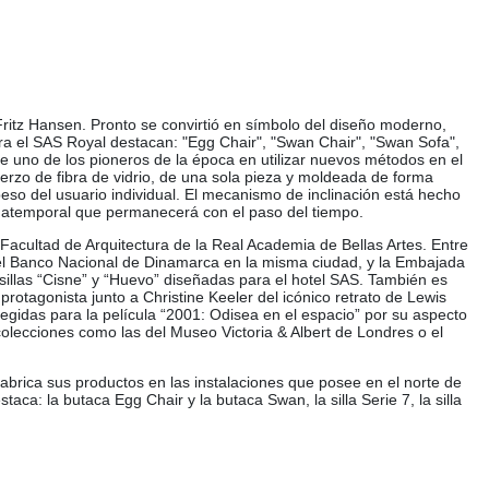
ritz Hansen. Pronto se convirtió en símbolo del diseño moderno,
ara el SAS Royal destacan: "Egg Chair", "Swan Chair", "Swan Sofa",
ue uno de los pioneros de la época en utilizar nuevos métodos en el
erzo de fibra de vidrio, de una sola pieza y moldeada de forma
eso del usuario individual. El mecanismo de inclinación está hecho
ño atemporal que permanecerá con el paso del tiempo.
acultad de Arquitectura de la Real Academia de Bellas Artes. Entre
del Banco Nacional de Dinamarca en la misma ciudad, y la Embajada
sillas “Cisne” y “Huevo” diseñadas para el hotel SAS. También es
rotagonista junto a Christine Keeler del icónico retrato de Lewis
egidas para la película “2001: Odisea en el espacio” por su aspecto
colecciones como las del Museo Victoria & Albert de Londres o el
brica sus productos en las instalaciones que posee en el norte de
a: la butaca Egg Chair y la butaca Swan, la silla Serie 7, la silla