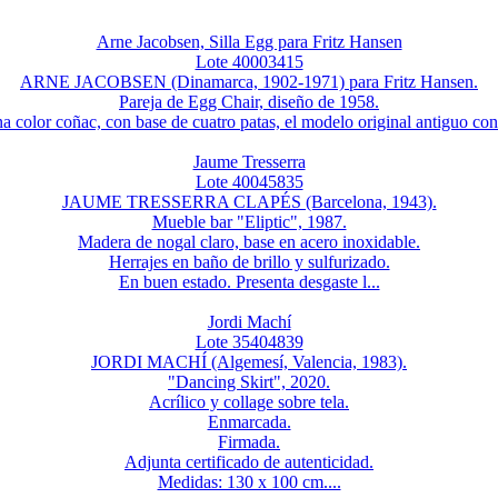
Arne Jacobsen, Silla Egg para Fritz Hansen
Lote 40003415
ARNE JACOBSEN (Dinamarca, 1902-1971) para Fritz Hansen.
Pareja de Egg Chair, diseño de 1958.
na color coñac, con base de cuatro patas, el modelo original antiguo con 
Jaume Tresserra
Lote 40045835
JAUME TRESSERRA CLAPÉS (Barcelona, 1943).
Mueble bar "Eliptic", 1987.
Madera de nogal claro, base en acero inoxidable.
Herrajes en baño de brillo y sulfurizado.
En buen estado. Presenta desgaste l...
Jordi Machí
Lote 35404839
JORDI MACHÍ (Algemesí, Valencia, 1983).
"Dancing Skirt", 2020.
Acrílico y collage sobre tela.
Enmarcada.
Firmada.
Adjunta certificado de autenticidad.
Medidas: 130 x 100 cm....