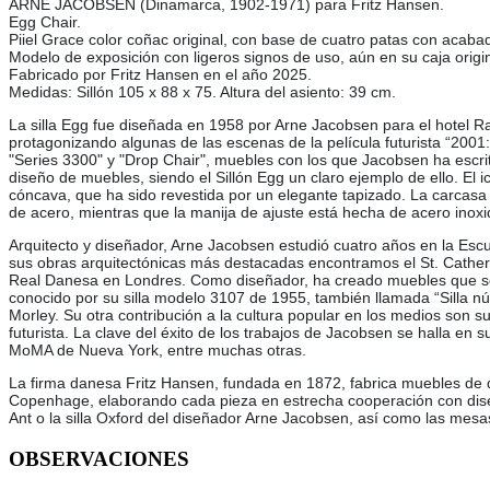
ARNE JACOBSEN (Dinamarca, 1902-1971) para Fritz Hansen.
Egg Chair.
Piiel Grace color coñac original, con base de cuatro patas con acabad
Modelo de exposición con ligeros signos de uso, aún en su caja origin
Fabricado por Fritz Hansen en el año 2025.
Medidas: Sillón 105 x 88 x 75. Altura del asiento: 39 cm.
La silla Egg fue diseñada en 1958 por Arne Jacobsen para el hotel R
protagonizando algunas de las escenas de la película futurista “2001
"Series 3300" y "Drop Chair", muebles con los que Jacobsen ha escrit
diseño de muebles, siendo el Sillón Egg un claro ejemplo de ello. El
cóncava, que ha sido revestida por un elegante tapizado. La carcasa 
de acero, mientras que la manija de ajuste está hecha de acero inoxi
Arquitecto y diseñador, Arne Jacobsen estudió cuatro años en la Esc
sus obras arquitectónicas más destacadas encontramos el St. Cather
Real Danesa en Londres. Como diseñador, ha creado muebles que se han
conocido por su silla modelo 3107 de 1955, también llamada “Silla nú
Morley. Su otra contribución a la cultura popular en los medios son 
futurista. La clave del éxito de los trabajos de Jacobsen se halla en
MoMA de Nueva York, entre muchas otras.
La firma danesa Fritz Hansen, fundada en 1872, fabrica muebles de d
Copenhage, elaborando cada pieza en estrecha cooperación con diseñado
Ant o la silla Oxford del diseñador Arne Jacobsen, así como las mesa
OBSERVACIONES