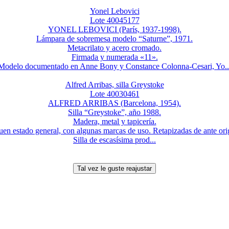
Yonel Lebovici
Lote 40045177
YONEL LEBOVICI (París, 1937-1998).
Lámpara de sobremesa modelo “Saturne”, 1971.
Metacrilato y acero cromado.
Firmada y numerada «11».
Modelo documentado en Anne Bony y Constance Colonna-Cesari, Yo..
Alfred Arribas, silla Greystoke
Lote 40030461
ALFRED ARRIBAS (Barcelona, 1954).
Silla “Greystoke”, año 1988.
Madera, metal y tapicería.
en estado general, con algunas marcas de uso. Retapizadas de ante orig
Silla de escasísima prod...