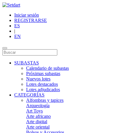
Iniciar sesión
REGISTRARSE
ES
|
EN
SUBASTAS
Calendario de subastas
Próximas subastas
Nuevos lotes
Lotes destacados
Lotes adjudicados
CATEGORÍAS
Alfombras y tapices
Arqueología
Art Toys
Arte africano
Arte digital
Arte oriental
Bolsos y Accesorios