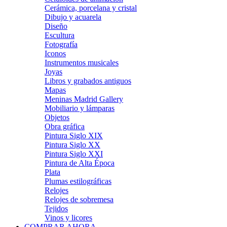
Cerámica, porcelana y cristal
Dibujo y acuarela
Diseño
Escultura
Fotografía
Iconos
Instrumentos musicales
Joyas
Libros y grabados antiguos
Mapas
Meninas Madrid Gallery
Mobiliario y lámparas
Objetos
Obra gráfica
Pintura Siglo XIX
Pintura Siglo XX
Pintura Siglo XXI
Pintura de Alta Época
Plata
Plumas estilográficas
Relojes
Relojes de sobremesa
Tejidos
Vinos y licores
COMPRAR AHORA