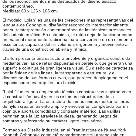
de los reconocimientos más destacados del diseño asiático
contemporáneo.
Medidas: 60 x 126 x 103 cm.
El modelo “Lolah” es una de las creaciones más representativas del
lenguaje de Cobonpue, diseñador reconocido internacionalmente
por su reinterpretación contemporánea de las técnicas artesanales
del sudeste asiático. En esta pieza, el ratán deja de funcionar como
un material meramente tradicional para convertirse en un elemento
escultórico, capaz de definir volumen, ergonomía y movimiento a
través de una construcción abierta y rítmica.
El sillón presenta una estructura envolvente y orgánica, construida
mediante varillas de ratán dispuestas en paralelo, que generan una
superficie continua de gran ligereza visual. Su diseño se caracteriza
por la fluidez de las líneas, la transparencia estructural y el
dinamismo de sus formas curvas, que parecen desplegarse en el
espacio como una arquitectura flexible.
“Lolah” fue creado empleando técnicas constructivas inspiradas en
la construcción naval y en los sistemas estructurales de la
arquitectura ligera. La estructura de lamas unidas mediante fibras
de nylon crea un asiento amplio y envolvente, completado por un
cojín que aporta comodidad y contraste matérico. Las varillas
permiten que la luz atraviese la pieza, generando juegos de
sombras y reforzando su carácter ligero, casi aéreo.
Formado en Diseño Industrial en el Pratt Institute de Nueva York,
Kenneth Cobonpue completó posteriormente su aprendizaje en