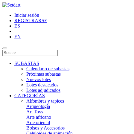
Iniciar sesión
REGISTRARSE
ES
|
EN
SUBASTAS
Calendario de subastas
Próximas subastas
Nuevos lotes
Lotes destacados
Lotes adjudicados
CATEGORÍAS
Alfombras y tapices
Arqueología
Art Toys
Arte africano
Arte oriental
Bolsos y Accesorios
Celuloides de animación