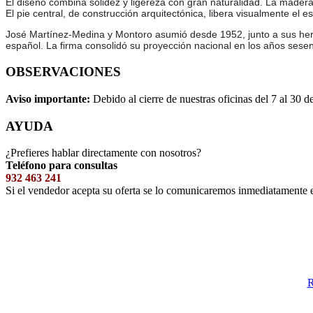
El diseño combina solidez y ligereza con gran naturalidad. La madera 
El pie central, de construcción arquitectónica, libera visualmente el 
José Martínez-Medina y Montoro asumió desde 1952, junto a sus herm
español. La firma consolidó su proyección nacional en los años sese
OBSERVACIONES
Aviso importante:
Debido al cierre de nuestras oficinas del 7 al 30 d
AYUDA
¿Prefieres hablar directamente con nosotros?
Teléfono para consultas
932 463 241
Si el vendedor acepta su oferta se lo comunicaremos inmediatamente 
R