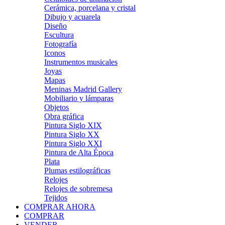
Cerámica, porcelana y cristal
Dibujo y acuarela
Diseño
Escultura
Fotografía
Iconos
Instrumentos musicales
Joyas
Mapas
Meninas Madrid Gallery
Mobiliario y lámparas
Objetos
Obra gráfica
Pintura Siglo XIX
Pintura Siglo XX
Pintura Siglo XXI
Pintura de Alta Época
Plata
Plumas estilográficas
Relojes
Relojes de sobremesa
Tejidos
COMPRAR AHORA
COMPRAR
VENDER