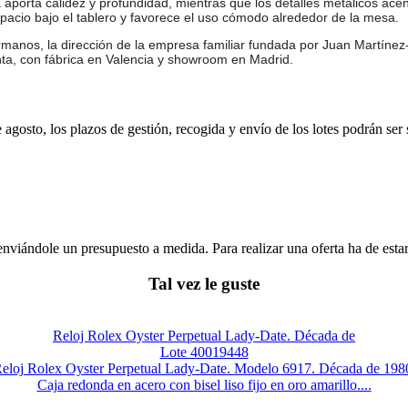
aporta calidez y profundidad, mientras que los detalles metálicos acent
espacio bajo el tablero y favorece el uso cómodo alrededor de la mesa.
anos, la dirección de la empresa familiar fundada por Juan Martínez-
nta, con fábrica en Valencia y showroom en Madrid.
e agosto, los plazos de gestión, recogida y envío de los lotes podrán ser
enviándole un presupuesto a medida. Para realizar una oferta ha de es
Tal vez le guste
Reloj Rolex Oyster Perpetual Lady-Date. Década de
Lote 40019448
eloj Rolex Oyster Perpetual Lady-Date. Modelo 6917. Década de 198
Caja redonda en acero con bisel liso fijo en oro amarillo....