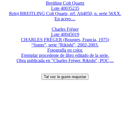
Breitling Colt Quartz
Lote 40035235
Reloj BREITLING Colt Quartz, ref. A64050, n. serie 56XX.
En acero....
Charles Fréger
Lote 40045019
CHARLES FRÉGER (Bourges, Francia, 1975)
“Sumo”, serie “Rikishi”, 2002-2003.
Fotografía en color.
Ejemplar procedente de libro editado de la serie.
Obra publicada en "Charles Fréger. Rikishi", POC,...