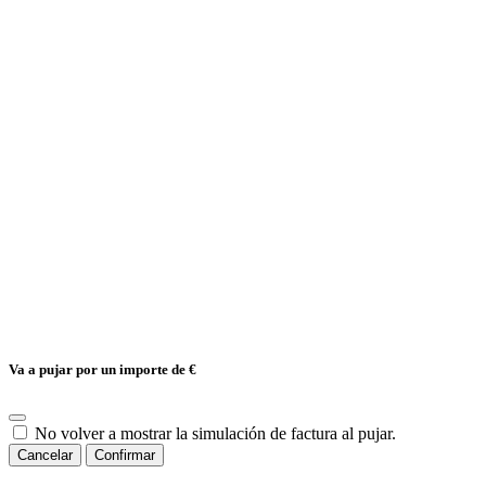
Va a pujar por un importe de
€
No volver a mostrar la simulación de factura al pujar.
Cancelar
Confirmar