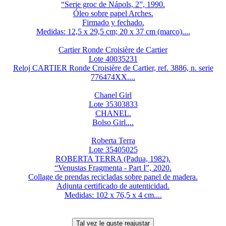
“Serie groc de Nápols, 2”, 1990.
Óleo sobre papel Arches.
Firmado y fechado.
Medidas: 12,5 x 29,5 cm; 20 x 37 cm (marco)....
Cartier Ronde Croisière de Cartier
Lote 40035231
Reloj CARTIER Ronde Croisière de Cartier, ref. 3886, n. serie
776474XX....
Chanel Girl
Lote 35303833
CHANEL.
Bolso Girl....
Roberta Terra
Lote 35405025
ROBERTA TERRA (Padua, 1982).
“Venustas Fragmenta - Part I”, 2020.
Collage de prendas recicladas sobre panel de madera.
Adjunta certificado de autenticidad.
Medidas: 102 x 76,5 x 4 cm....