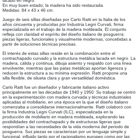
lacado en negro.
En muy buen estado; la madera ha sido restaurada.
Medidas: 84 x 43 x 46 cm.
Juego de seis sillas diseñadas por Carlo Ratti en la Italia de los
años cincuenta y producidas por Industria Legni Curvati, firma
especializada en el trabajo de la madera moldeada. El conjunto
refleja con claridad el espíritu del diseño italiano de posguerra:
piezas ligeras, funcionales y visualmente modernas, concebidas a
partir de soluciones técnicas precisas.
El interés de estas sillas reside en la combinación entre el
contrachapado curvado y la estructura metálica lacada en negro. La
madera, cálida y continua, dibuja asiento y respaldo con una línea
envolvente, mientras que las patas metálicas aportan ligereza y
reducen la estructura a su mínima expresión. Ratti propone una
silla flexible, de silueta clara y gran versatilidad doméstica.
Carlo Ratti fue un diseñador y fabricante italiano activo
principalmente en las décadas de 1940 y 1950. Su trabajo se centró
en la experimentación con madera curvada y técnicas industriales
aplicadas al mobiliario, en una época en la que el diseño italiano
comenzaba a consolidarse internacionalmente. Ratti colaboró con
la firma Industria Legni Curvati (ILC), especializada en la
producción de mobiliario en madera moldeada, explorando las
posibilidades del contrachapado y de estructuras ligeras que
respondían a las necesidades de la vida moderna del periodo de
posguerra. Sus piezas se caracterizan por un lenguaje simple y
funcional, influido tanto por el racionalismo europeo como por las