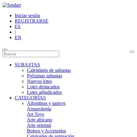
Iniciar sesión
REGISTRARSE
ES
|
EN
SUBASTAS
Calendario de subastas
Próximas subastas
Nuevos lotes
Lotes destacados
Lotes adjudicados
CATEGORÍAS
Alfombras y tapices
Arqueología
Art Toys
Arte africano
Arte oriental
Bolsos y Accesorios
Celuloides de animación