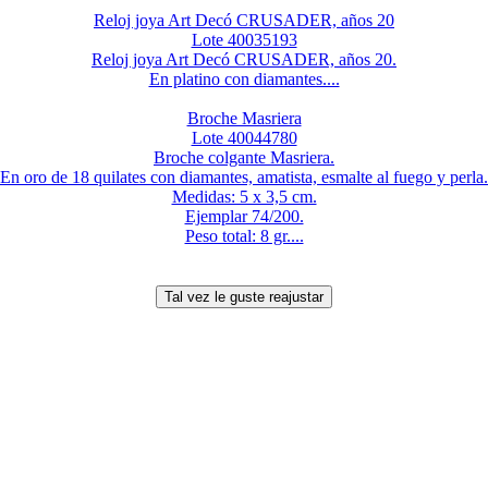
Reloj joya Art Decó CRUSADER, años 20
Lote 40035193
Reloj joya Art Decó CRUSADER, años 20.
En platino con diamantes....
Broche Masriera
Lote 40044780
Broche colgante Masriera.
En oro de 18 quilates con diamantes, amatista, esmalte al fuego y perla.
Medidas: 5 x 3,5 cm.
Ejemplar 74/200.
Peso total: 8 gr....