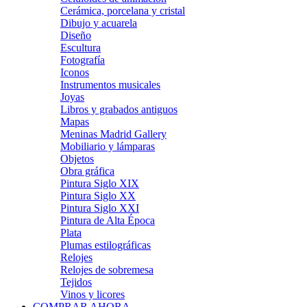
Cerámica, porcelana y cristal
Dibujo y acuarela
Diseño
Escultura
Fotografía
Iconos
Instrumentos musicales
Joyas
Libros y grabados antiguos
Mapas
Meninas Madrid Gallery
Mobiliario y lámparas
Objetos
Obra gráfica
Pintura Siglo XIX
Pintura Siglo XX
Pintura Siglo XXI
Pintura de Alta Época
Plata
Plumas estilográficas
Relojes
Relojes de sobremesa
Tejidos
Vinos y licores
COMPRAR AHORA