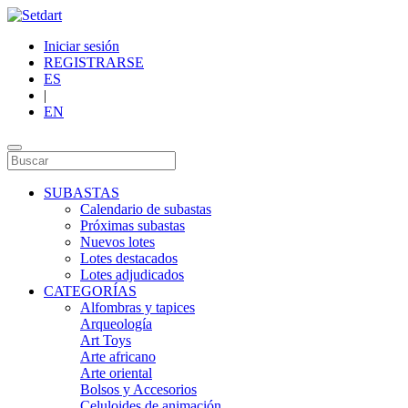
Iniciar sesión
REGISTRARSE
ES
|
EN
SUBASTAS
Calendario de subastas
Próximas subastas
Nuevos lotes
Lotes destacados
Lotes adjudicados
CATEGORÍAS
Alfombras y tapices
Arqueología
Art Toys
Arte africano
Arte oriental
Bolsos y Accesorios
Celuloides de animación