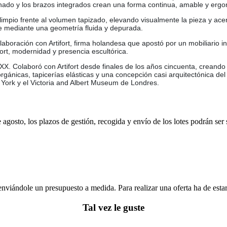
clinado y los brazos integrados crean una forma continua, amable y ergo
mpio frente al volumen tapizado, elevando visualmente la pieza y acent
e mediante una geometría fluida y depurada.
aboración con Artifort, firma holandesa que apostó por un mobiliario 
ort, modernidad y presencia escultórica.
 XX. Colaboró con Artifort desde finales de los años cincuenta, crean
gánicas, tapicerías elásticas y una concepción casi arquitectónica de
York y el Victoria and Albert Museum de Londres.
e agosto, los plazos de gestión, recogida y envío de los lotes podrán ser
enviándole un presupuesto a medida. Para realizar una oferta ha de es
Tal vez le guste