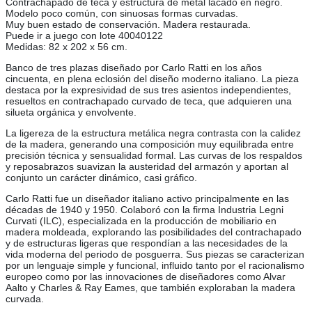
Contrachapado de teca y estructura de metal lacado en negro.
Modelo poco común, con sinuosas formas curvadas.
Muy buen estado de conservación. Madera restaurada.
Puede ir a juego con lote 40040122
Medidas: 82 x 202 x 56 cm.
Banco de tres plazas diseñado por Carlo Ratti en los años
cincuenta, en plena eclosión del diseño moderno italiano. La pieza
destaca por la expresividad de sus tres asientos independientes,
resueltos en contrachapado curvado de teca, que adquieren una
silueta orgánica y envolvente.
La ligereza de la estructura metálica negra contrasta con la calidez
de la madera, generando una composición muy equilibrada entre
precisión técnica y sensualidad formal. Las curvas de los respaldos
y reposabrazos suavizan la austeridad del armazón y aportan al
conjunto un carácter dinámico, casi gráfico.
Carlo Ratti fue un diseñador italiano activo principalmente en las
décadas de 1940 y 1950. Colaboró con la firma Industria Legni
Curvati (ILC), especializada en la producción de mobiliario en
madera moldeada, explorando las posibilidades del contrachapado
y de estructuras ligeras que respondían a las necesidades de la
vida moderna del periodo de posguerra. Sus piezas se caracterizan
por un lenguaje simple y funcional, influido tanto por el racionalismo
europeo como por las innovaciones de diseñadores como Alvar
Aalto y Charles & Ray Eames, que también exploraban la madera
curvada.