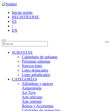
Iniciar sesión
REGISTRARSE
ES
|
EN
SUBASTAS
Calendario de subastas
Próximas subastas
Nuevos lotes
Lotes destacados
Lotes adjudicados
CATEGORÍAS
Alfombras y tapices
Arqueología
Art Toys
Arte africano
Arte oriental
Bolsos y Accesorios
Celuloides de animación