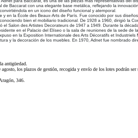
et para Baccarat, es una de las piezas más representativas del diseñ
stal de Baccarat con una elegante base metálica, reflejando la innovaci
, convirtiéndola en un icono del diseño funcional y atemporal.
 y en la École des Beaux-Arts de París. Fue conocido por sus diseños 
, conociendo bien el mobiliario tradicional. De 1928 a 1960, dirigió la
dió el Salon des Artistes Decorateurs de 1947 a 1949. Durante la déc
esidente en el Palacio del Elíseo o la sala de reuniones de la sede de
expuso en la Exposition Internationale des Arts Décoratifs et Industri
uctura y la decoración de los muebles. En 1970, Adnet fue nombrado dire
la antigüedad.
e agosto, los plazos de gestión, recogida y envío de los lotes podrán ser
 Aragón, 346.