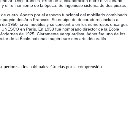
o Art Déco francés. Fruto de la colaboración entre el visionario
ón y el refinamiento de la época. Su ingenioso sistema de dos piezas
de cuero. Apostó por el aspecto funcional del mobiliario combinado
 Compagnie des Arts Francais. Su equipo de decoradores incluía a
ada de 1950, creó muebles y se concentró en los numerosos encargos
 la UNESCO en París. En 1959 fue nombrado director de la École
els Modernes de 1925. Claramente vanguardista, Adnet fue uno de los
ctor de la École nationale supérieure des arts décoratifs.
 superiores a los habituales. Gracias por la comprensión.