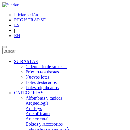
Iniciar sesión
REGISTRARSE
ES
|
EN
SUBASTAS
Calendario de subastas
Próximas subastas
Nuevos lotes
Lotes destacados
Lotes adjudicados
CATEGORÍAS
Alfombras y tapices
Arqueología
Art Toys
Arte africano
Arte oriental
Bolsos y Accesorios
Celuloides de animación