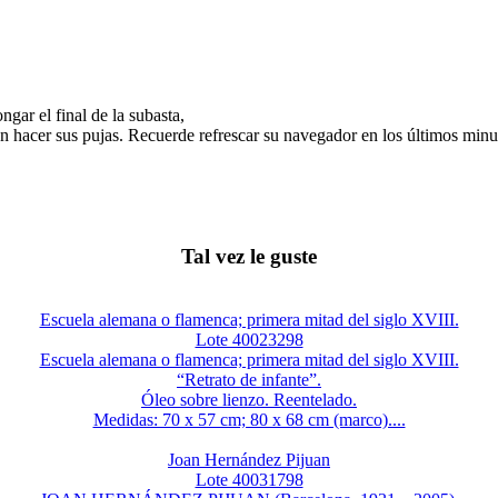
gar el final de la subasta,
n hacer sus pujas. Recuerde refrescar su navegador en los últimos minut
Tal vez le guste
Escuela alemana o flamenca; primera mitad del siglo XVIII.
Lote 40023298
Escuela alemana o flamenca; primera mitad del siglo XVIII.
“Retrato de infante”.
Óleo sobre lienzo. Reentelado.
Medidas: 70 x 57 cm; 80 x 68 cm (marco)....
Joan Hernández Pijuan
Lote 40031798