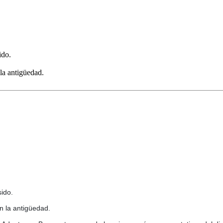
ido.
la antigüedad.
sido.
n la antigüedad.