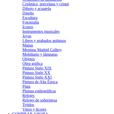
Cerámica, porcelana y cristal
Dibujo y acuarela
Diseño
Escultura
Fotografía
Iconos
Instrumentos musicales
Joyas
Libros y grabados antiguos
Mapas
Meninas Madrid Gallery
Mobiliario y lámparas
Objetos
Obra gráfica
Pintura Siglo XIX
Pintura Siglo XX
Pintura Siglo XXI
Pintura de Alta Época
Plata
Plumas estilográficas
Relojes
Relojes de sobremesa
Tejidos
Vinos y licores
COMPRAR AHORA