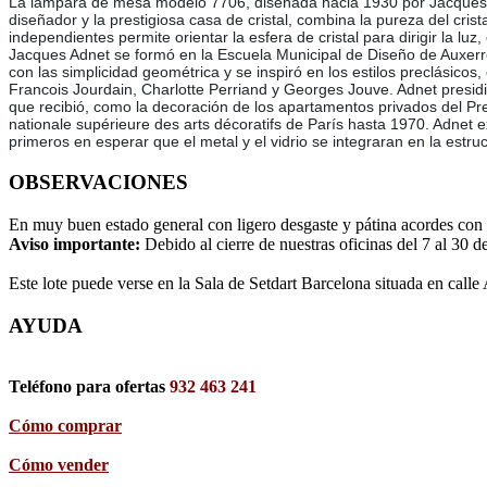
La lámpara de mesa modelo 7706, diseñada hacia 1930 por Jacques Adn
diseñador y la prestigiosa casa de cristal, combina la pureza del cri
independientes permite orientar la esfera de cristal para dirigir la luz
Jacques Adnet se formó en la Escuela Municipal de Diseño de Auxerre
con las simplicidad geométrica y se inspiró en los estilos preclásicos
Francois Jourdain, Charlotte Perriand y Georges Jouve. Adnet presi
que recibió, como la decoración de los apartamentos privados del Pr
nationale supérieure des arts décoratifs de París hasta 1970. Adnet 
primeros en esperar que el metal y el vidrio se integraran en la estr
OBSERVACIONES
En muy buen estado general con ligero desgaste y pátina acordes con 
Aviso importante:
Debido al cierre de nuestras oficinas del 7 al 30 d
Este lote puede verse en la Sala de Setdart Barcelona situada en calle
AYUDA
Teléfono para ofertas
932 463 241
Cómo comprar
Cómo vender