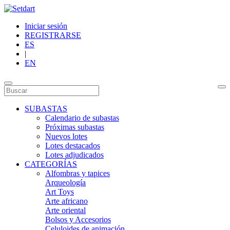
Iniciar sesión
REGISTRARSE
ES
|
EN
SUBASTAS
Calendario de subastas
Próximas subastas
Nuevos lotes
Lotes destacados
Lotes adjudicados
CATEGORÍAS
Alfombras y tapices
Arqueología
Art Toys
Arte africano
Arte oriental
Bolsos y Accesorios
Celuloides de animación