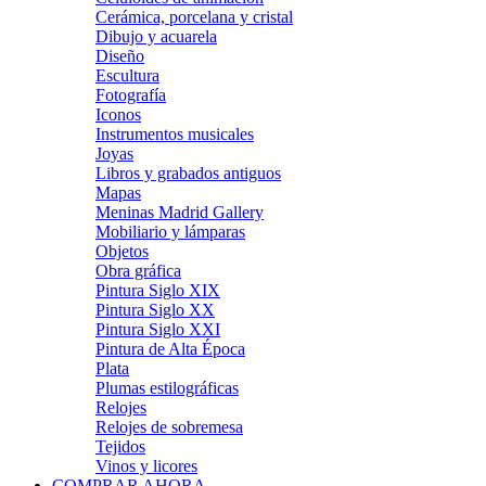
Cerámica, porcelana y cristal
Dibujo y acuarela
Diseño
Escultura
Fotografía
Iconos
Instrumentos musicales
Joyas
Libros y grabados antiguos
Mapas
Meninas Madrid Gallery
Mobiliario y lámparas
Objetos
Obra gráfica
Pintura Siglo XIX
Pintura Siglo XX
Pintura Siglo XXI
Pintura de Alta Época
Plata
Plumas estilográficas
Relojes
Relojes de sobremesa
Tejidos
Vinos y licores
COMPRAR AHORA