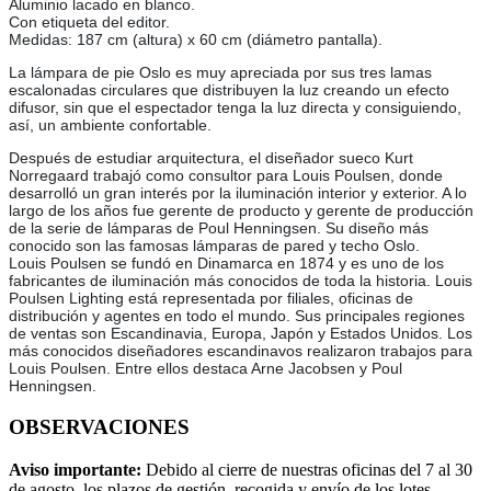
Aluminio lacado en blanco.
Con etiqueta del editor.
Medidas: 187 cm (altura) x 60 cm (diámetro pantalla).
La lámpara de pie Oslo es muy apreciada por sus tres lamas
escalonadas circulares que distribuyen la luz creando un efecto
difusor, sin que el espectador tenga la luz directa y consiguiendo,
así, un ambiente confortable.
Después de estudiar arquitectura, el diseñador sueco Kurt
Norregaard trabajó como consultor para Louis Poulsen, donde
desarrolló un gran interés por la iluminación interior y exterior. A lo
largo de los años fue gerente de producto y gerente de producción
de la serie de lámparas de Poul Henningsen. Su diseño más
conocido son las famosas lámparas de pared y techo Oslo.
Louis Poulsen se fundó en Dinamarca en 1874 y es uno de los
fabricantes de iluminación más conocidos de toda la historia. Louis
Poulsen Lighting está representada por filiales, oficinas de
distribución y agentes en todo el mundo. Sus principales regiones
de ventas son Escandinavia, Europa, Japón y Estados Unidos. Los
más conocidos diseñadores escandinavos realizaron trabajos para
Louis Poulsen. Entre ellos destaca Arne Jacobsen y Poul
Henningsen.
OBSERVACIONES
Aviso importante:
Debido al cierre de nuestras oficinas del 7 al 30
de agosto, los plazos de gestión, recogida y envío de los lotes