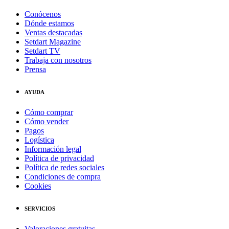
Conócenos
Dónde estamos
Ventas destacadas
Setdart Magazine
Setdart TV
Trabaja con nosotros
Prensa
AYUDA
Cómo comprar
Cómo vender
Pagos
Logística
Información legal
Política de privacidad
Política de redes sociales
Condiciones de compra
Cookies
SERVICIOS
Valoraciones gratuitas