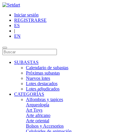
Iniciar sesión
REGISTRARSE
ES
|
EN
SUBASTAS
Calendario de subastas
Próximas subastas
Nuevos lotes
Lotes destacados
Lotes adjudicados
CATEGORÍAS
Alfombras y tapices
Arqueología
Art Toys
Arte africano
Arte oriental
Bolsos y Accesorios
Celuloides de animación