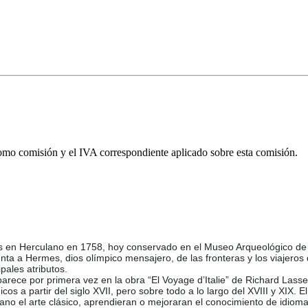
omo comisión y el IVA correspondiente aplicado sobre esta comisión.
os en Herculano en 1758, hoy conservado en el Museo Arqueológico de 
enta a Hermes, dios olímpico mensajero, de las fronteras y los viajero
pales atributos.
arece por primera vez en la obra “El Voyage d’Italie” de Richard Lassel
icos a partir del siglo XVII, pero sobre todo a lo largo del XVIII y XIX. 
ano el arte clásico, aprendieran o mejoraran el conocimiento de idiomas 