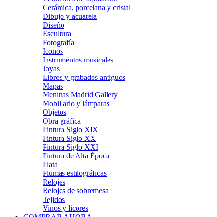
Cerámica, porcelana y cristal
Dibujo y acuarela
Diseño
Escultura
Fotografía
Iconos
Instrumentos musicales
Joyas
Libros y grabados antiguos
Mapas
Meninas Madrid Gallery
Mobiliario y lámparas
Objetos
Obra gráfica
Pintura Siglo XIX
Pintura Siglo XX
Pintura Siglo XXI
Pintura de Alta Época
Plata
Plumas estilográficas
Relojes
Relojes de sobremesa
Tejidos
Vinos y licores
COMPRAR AHORA