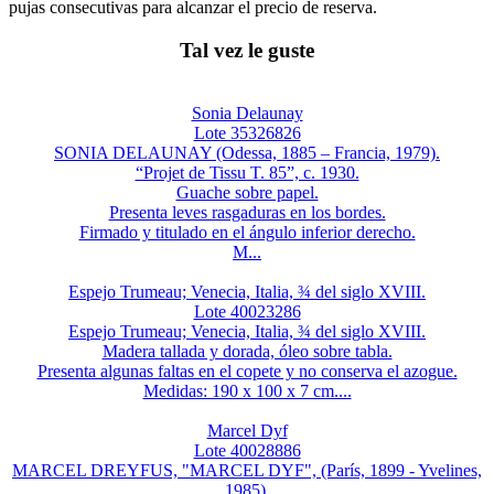
pujas consecutivas para alcanzar el precio de reserva.
Tal vez le guste
Sonia Delaunay
Lote 35326826
SONIA DELAUNAY (Odessa, 1885 – Francia, 1979).
“Projet de Tissu T. 85”, c. 1930.
Guache sobre papel.
Presenta leves rasgaduras en los bordes.
Firmado y titulado en el ángulo inferior derecho.
M...
Espejo Trumeau; Venecia, Italia, ¾ del siglo XVIII.
Lote 40023286
Espejo Trumeau; Venecia, Italia, ¾ del siglo XVIII.
Madera tallada y dorada, óleo sobre tabla.
Presenta algunas faltas en el copete y no conserva el azogue.
Medidas: 190 x 100 x 7 cm....
Marcel Dyf
Lote 40028886
MARCEL DREYFUS, "MARCEL DYF", (París, 1899 - Yvelines,
1985).