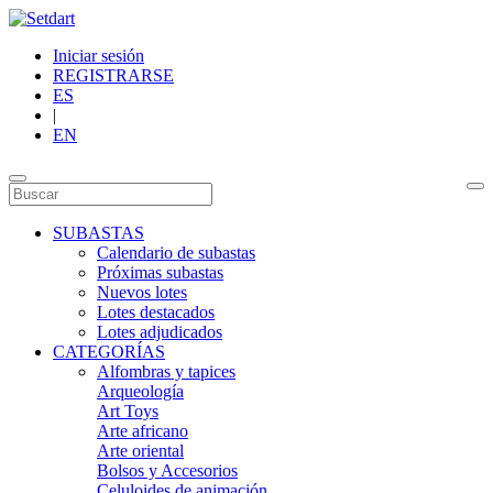
Iniciar sesión
REGISTRARSE
ES
|
EN
SUBASTAS
Calendario de subastas
Próximas subastas
Nuevos lotes
Lotes destacados
Lotes adjudicados
CATEGORÍAS
Alfombras y tapices
Arqueología
Art Toys
Arte africano
Arte oriental
Bolsos y Accesorios
Celuloides de animación