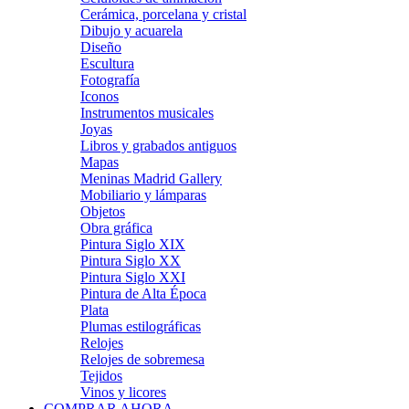
Cerámica, porcelana y cristal
Dibujo y acuarela
Diseño
Escultura
Fotografía
Iconos
Instrumentos musicales
Joyas
Libros y grabados antiguos
Mapas
Meninas Madrid Gallery
Mobiliario y lámparas
Objetos
Obra gráfica
Pintura Siglo XIX
Pintura Siglo XX
Pintura Siglo XXI
Pintura de Alta Época
Plata
Plumas estilográficas
Relojes
Relojes de sobremesa
Tejidos
Vinos y licores
COMPRAR AHORA