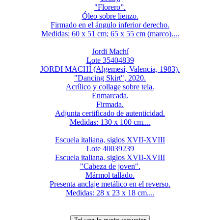
"Florero”.
Óleo sobre lienzo.
Firmado en el ángulo inferior derecho.
Medidas: 60 x 51 cm; 65 x 55 cm (marco)....
Jordi Machí
Lote 35404839
JORDI MACHÍ (Algemesí, Valencia, 1983).
"Dancing Skirt", 2020.
Acrílico y collage sobre tela.
Enmarcada.
Firmada.
Adjunta certificado de autenticidad.
Medidas: 130 x 100 cm....
Escuela italiana, siglos XVII-XVIII
Lote 40039239
Escuela italiana, siglos XVII-XVIII
"Cabeza de joven".
Mármol tallado.
Presenta anclaje metálico en el reverso.
Medidas: 28 x 23 x 18 cm....