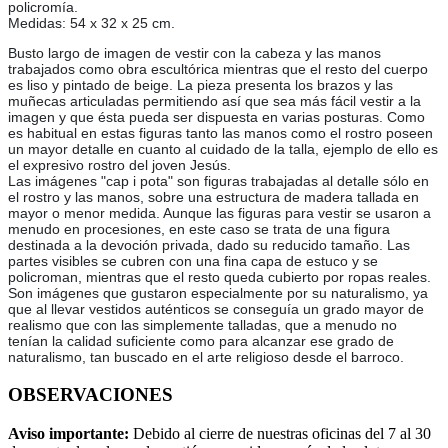
policromía.
Medidas: 54 x 32 x 25 cm.
Busto largo de imagen de vestir con la cabeza y las manos
trabajados como obra escultórica mientras que el resto del cuerpo
es liso y pintado de beige. La pieza presenta los brazos y las
muñecas articuladas permitiendo así que sea más fácil vestir a la
imagen y que ésta pueda ser dispuesta en varias posturas. Como
es habitual en estas figuras tanto las manos como el rostro poseen
un mayor detalle en cuanto al cuidado de la talla, ejemplo de ello es
el expresivo rostro del joven Jesús.
Las imágenes "cap i pota" son figuras trabajadas al detalle sólo en
el rostro y las manos, sobre una estructura de madera tallada en
mayor o menor medida. Aunque las figuras para vestir se usaron a
menudo en procesiones, en este caso se trata de una figura
destinada a la devoción privada, dado su reducido tamaño. Las
partes visibles se cubren con una fina capa de estuco y se
policroman, mientras que el resto queda cubierto por ropas reales.
Son imágenes que gustaron especialmente por su naturalismo, ya
que al llevar vestidos auténticos se conseguía un grado mayor de
realismo que con las simplemente talladas, que a menudo no
tenían la calidad suficiente como para alcanzar ese grado de
naturalismo, tan buscado en el arte religioso desde el barroco.
OBSERVACIONES
Aviso importante:
Debido al cierre de nuestras oficinas del 7 al 30