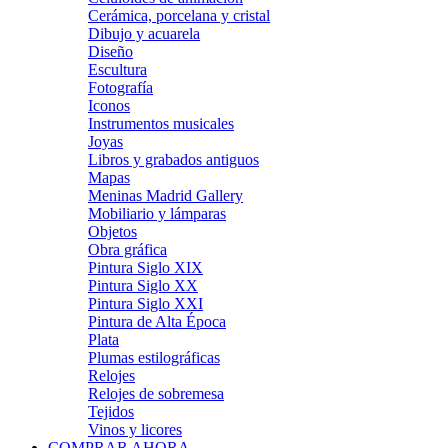
Cerámica, porcelana y cristal
Dibujo y acuarela
Diseño
Escultura
Fotografía
Iconos
Instrumentos musicales
Joyas
Libros y grabados antiguos
Mapas
Meninas Madrid Gallery
Mobiliario y lámparas
Objetos
Obra gráfica
Pintura Siglo XIX
Pintura Siglo XX
Pintura Siglo XXI
Pintura de Alta Época
Plata
Plumas estilográficas
Relojes
Relojes de sobremesa
Tejidos
Vinos y licores
COMPRAR AHORA