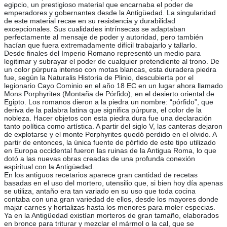
egipcio, un prestigioso material que encarnaba el poder de
emperadores y gobernantes desde la Antigüedad. La singularidad
de este material recae en su resistencia y durabilidad
excepcionales. Sus cualidades intrínsecas se adaptaban
perfectamente al mensaje de poder y autoridad, pero también
hacían que fuera extremadamente difícil trabajarlo y tallarlo.
Desde finales del Imperio Romano representó un medio para
legitimar y subrayar el poder de cualquier pretendiente al trono. De
un color púrpura intenso con motas blancas, esta duradera piedra
fue, según la Naturalis Historia de Plinio, descubierta por el
legionario Cayo Cominio en el año 18 EC en un lugar ahora llamado
Mons Porphyrites (Montaña de Pórfido), en el desierto oriental de
Egipto. Los romanos dieron a la piedra un nombre: “pórfido”, que
deriva de la palabra latina que significa púrpura, el color de la
nobleza. Hacer objetos con esta piedra dura fue una declaración
tanto política como artística. A partir del siglo V, las canteras dejaron
de explotarse y el monte Porphyrites quedó perdido en el olvido. A
partir de entonces, la única fuente de pórfido de este tipo utilizado
en Europa occidental fueron las ruinas de la Antigua Roma, lo que
dotó a las nuevas obras creadas de una profunda conexión
espiritual con la Antigüedad.
En los antiguos recetarios aparece gran cantidad de recetas
basadas en el uso del mortero, utensilio que, si bien hoy día apenas
se utiliza, antaño era tan variado en su uso que toda cocina
contaba con una gran variedad de ellos, desde los mayores donde
majar carnes y hortalizas hasta los menores para moler especias.
Ya en la Antigüedad existían morteros de gran tamaño, elaborados
en bronce para triturar y mezclar el mármol o la cal, que se