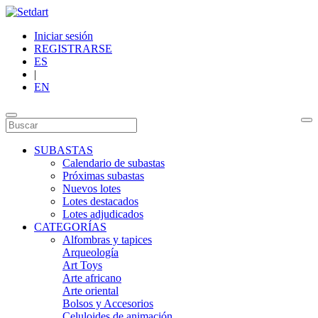
Iniciar sesión
REGISTRARSE
ES
|
EN
SUBASTAS
Calendario de subastas
Próximas subastas
Nuevos lotes
Lotes destacados
Lotes adjudicados
CATEGORÍAS
Alfombras y tapices
Arqueología
Art Toys
Arte africano
Arte oriental
Bolsos y Accesorios
Celuloides de animación