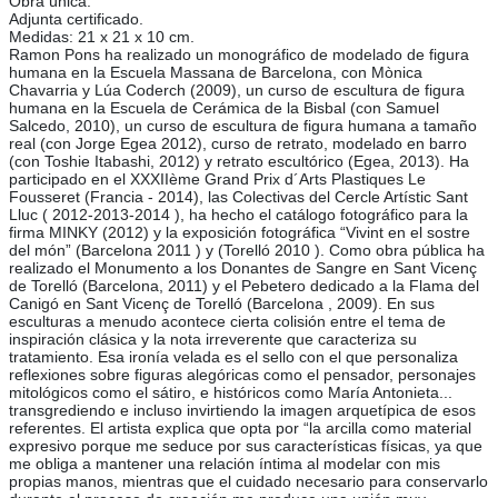
Obra única.
Adjunta certificado.
Medidas: 21 x 21 x 10 cm.
Ramon Pons ha realizado un monográfico de modelado de figura
humana en la Escuela Massana de Barcelona, con Mònica
Chavarria y Lúa Coderch (2009), un curso de escultura de figura
humana en la Escuela de Cerámica de la Bisbal (con Samuel
Salcedo, 2010), un curso de escultura de figura humana a tamaño
real (con Jorge Egea 2012), curso de retrato, modelado en barro
(con Toshie Itabashi, 2012) y retrato escultórico (Egea, 2013). Ha
participado en el XXXIIème Grand Prix d´Arts Plastiques Le
Fousseret (Francia - 2014), las Colectivas del Cercle Artístic Sant
Lluc ( 2012-2013-2014 ), ha hecho el catálogo fotográfico para la
firma MINKY (2012) y la exposición fotográfica “Vivint en el sostre
del món” (Barcelona 2011 ) y (Torelló 2010 ). Como obra pública ha
realizado el Monumento a los Donantes de Sangre en Sant Vicenç
de Torelló (Barcelona, 2011) y el Pebetero dedicado a la Flama del
Canigó en Sant Vicenç de Torelló (Barcelona , 2009). En sus
esculturas a menudo acontece cierta colisión entre el tema de
inspiración clásica y la nota irreverente que caracteriza su
tratamiento. Esa ironía velada es el sello con el que personaliza
reflexiones sobre figuras alegóricas como el pensador, personajes
mitológicos como el sátiro, e históricos como María Antonieta...
transgrediendo e incluso invirtiendo la imagen arquetípica de esos
referentes. El artista explica que opta por “la arcilla como material
expresivo porque me seduce por sus características físicas, ya que
me obliga a mantener una relación íntima al modelar con mis
propias manos, mientras que el cuidado necesario para conservarlo