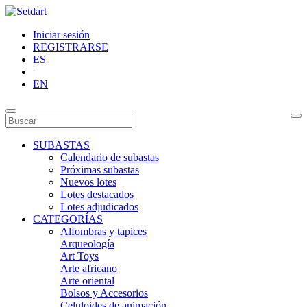
Iniciar sesión
REGISTRARSE
ES
|
EN
SUBASTAS
Calendario de subastas
Próximas subastas
Nuevos lotes
Lotes destacados
Lotes adjudicados
CATEGORÍAS
Alfombras y tapices
Arqueología
Art Toys
Arte africano
Arte oriental
Bolsos y Accesorios
Celuloides de animación