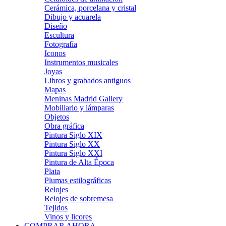
Cerámica, porcelana y cristal
Dibujo y acuarela
Diseño
Escultura
Fotografía
Iconos
Instrumentos musicales
Joyas
Libros y grabados antiguos
Mapas
Meninas Madrid Gallery
Mobiliario y lámparas
Objetos
Obra gráfica
Pintura Siglo XIX
Pintura Siglo XX
Pintura Siglo XXI
Pintura de Alta Época
Plata
Plumas estilográficas
Relojes
Relojes de sobremesa
Tejidos
Vinos y licores
COMPRAR AHORA