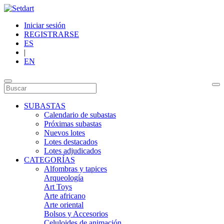
Iniciar sesión
REGISTRARSE
ES
|
EN
SUBASTAS
Calendario de subastas
Próximas subastas
Nuevos lotes
Lotes destacados
Lotes adjudicados
CATEGORÍAS
Alfombras y tapices
Arqueología
Art Toys
Arte africano
Arte oriental
Bolsos y Accesorios
Celuloides de animación