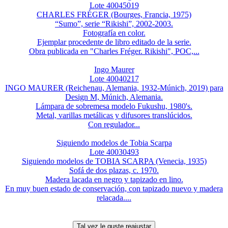
Lote 40045019
CHARLES FRÉGER (Bourges, Francia, 1975)
“Sumo”, serie “Rikishi”, 2002-2003.
Fotografía en color.
Ejemplar procedente de libro editado de la serie.
Obra publicada en "Charles Fréger. Rikishi", POC,...
Ingo Maurer
Lote 40040217
INGO MAURER (Reichenau, Alemania, 1932-Múnich, 2019) para
Design M, Múnich, Alemania.
Lámpara de sobremesa modelo Fukushu, 1980's.
Metal, varillas metálicas y difusores translúcidos.
Con regulador...
Siguiendo modelos de Tobia Scarpa
Lote 40030493
Siguiendo modelos de TOBIA SCARPA (Venecia, 1935)
Sofá de dos plazas, c. 1970.
Madera lacada en negro y tapizado en lino.
En muy buen estado de conservación, con tapizado nuevo y madera
relacada....