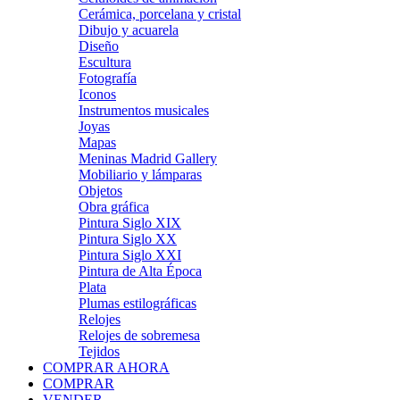
Cerámica, porcelana y cristal
Dibujo y acuarela
Diseño
Escultura
Fotografía
Iconos
Instrumentos musicales
Joyas
Mapas
Meninas Madrid Gallery
Mobiliario y lámparas
Objetos
Obra gráfica
Pintura Siglo XIX
Pintura Siglo XX
Pintura Siglo XXI
Pintura de Alta Época
Plata
Plumas estilográficas
Relojes
Relojes de sobremesa
Tejidos
COMPRAR AHORA
COMPRAR
VENDER