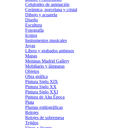
Celuloides de animación
Cerámica, porcelana y cristal
Dibujo y acuarela
Diseño
Escultura
Fotografía
Iconos
Instrumentos musicales
Joyas
Libros y grabados antiguos
Mapas
Meninas Madrid Gallery
Mobiliario y lámparas
Objetos
Obra gráfica
Pintura Siglo XIX
Pintura Siglo XX
Pintura Siglo XXI
Pintura de Alta Época
Plata
Plumas estilográficas
Relojes
Relojes de sobremesa
Tejidos
Vinos y licores