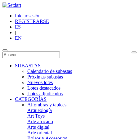
Iniciar sesión
REGISTRARSE
ES
|
EN
SUBASTAS
Calendario de subastas
Próximas subastas
Nuevos lotes
Lotes destacados
Lotes adjudicados
CATEGORÍAS
Alfombras y tapices
Arqueología
Art Toys
Arte africano
Arte digital
Arte oriental
Bolsos y Accesorios