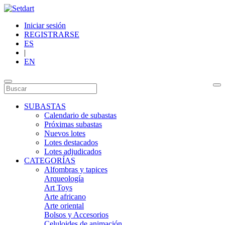
Iniciar sesión
REGISTRARSE
ES
|
EN
SUBASTAS
Calendario de subastas
Próximas subastas
Nuevos lotes
Lotes destacados
Lotes adjudicados
CATEGORÍAS
Alfombras y tapices
Arqueología
Art Toys
Arte africano
Arte oriental
Bolsos y Accesorios
Celuloides de animación