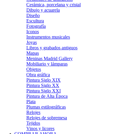
Cerámica, porcelana y cristal
Dibujo y acuarela
Diseño
Escultura
Fotografía
Iconos
Instrumentos musicales
Joyas
Libros y grabados antiguos
Mapas
Meninas Madrid Gallery
Mobiliario y lámparas
Objetos
Obra gráfica
Pintura Siglo XIX
Pintura Siglo XX
Pintura Siglo XXI
Pintura de Alta Época
Plata
Plumas estilográficas
Relojes
Relojes de sobremesa
Tejidos
Vinos y licores
COMPRAR AHORA