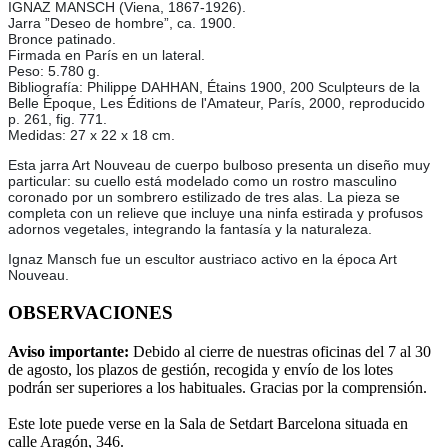
IGNAZ MANSCH (Viena, 1867-1926).
Jarra ”Deseo de hombre”, ca. 1900.
Bronce patinado.
Firmada en París en un lateral.
Peso: 5.780 g.
Bibliografía: Philippe DAHHAN, Étains 1900, 200 Sculpteurs de la
Belle Époque, Les Éditions de l'Amateur, París, 2000, reproducido
p. 261, fig. 771.
Medidas: 27 x 22 x 18 cm.
Esta jarra Art Nouveau de cuerpo bulboso presenta un diseño muy
particular: su cuello está modelado como un rostro masculino
coronado por un sombrero estilizado de tres alas. La pieza se
completa con un relieve que incluye una ninfa estirada y profusos
adornos vegetales, integrando la fantasía y la naturaleza.
Ignaz Mansch fue un escultor austriaco activo en la época Art
Nouveau.
OBSERVACIONES
Aviso importante:
Debido al cierre de nuestras oficinas del 7 al 30
de agosto, los plazos de gestión, recogida y envío de los lotes
podrán ser superiores a los habituales. Gracias por la comprensión.
Este lote puede verse en la Sala de Setdart Barcelona situada en
calle Aragón, 346.