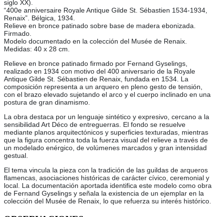
siglo XX).
“400e anniversaire Royale Antique Gilde St. Sébastien 1534-1934,
Renaix”. Bélgica, 1934.
Relieve en bronce patinado sobre base de madera ebonizada.
Firmado.
Modelo documentado en la colección del Musée de Renaix.
Medidas: 40 x 28 cm.
Relieve en bronce patinado firmado por Fernand Gyselings,
realizado en 1934 con motivo del 400 aniversario de la Royale
Antique Gilde St. Sébastien de Renaix, fundada en 1534. La
composición representa a un arquero en pleno gesto de tensión,
con el brazo elevado sujetando el arco y el cuerpo inclinado en una
postura de gran dinamismo.
La obra destaca por un lenguaje sintético y expresivo, cercano a la
sensibilidad Art Déco de entreguerras. El fondo se resuelve
mediante planos arquitectónicos y superficies texturadas, mientras
que la figura concentra toda la fuerza visual del relieve a través de
un modelado enérgico, de volúmenes marcados y gran intensidad
gestual.
El tema vincula la pieza con la tradición de las guildas de arqueros
flamencas, asociaciones históricas de carácter cívico, ceremonial y
local. La documentación aportada identifica este modelo como obra
de Fernand Gyselings y señala la existencia de un ejemplar en la
colección del Musée de Renaix, lo que refuerza su interés histórico.