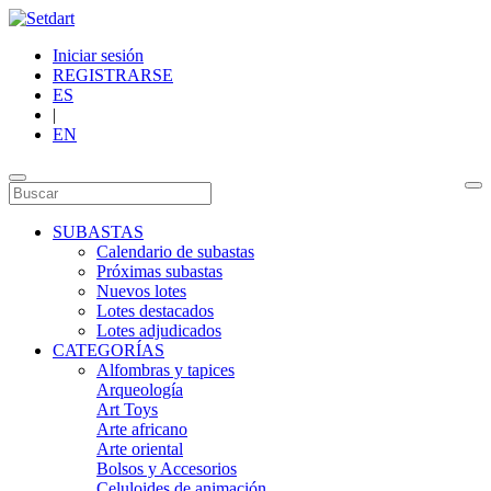
Iniciar sesión
REGISTRARSE
ES
|
EN
SUBASTAS
Calendario de subastas
Próximas subastas
Nuevos lotes
Lotes destacados
Lotes adjudicados
CATEGORÍAS
Alfombras y tapices
Arqueología
Art Toys
Arte africano
Arte oriental
Bolsos y Accesorios
Celuloides de animación