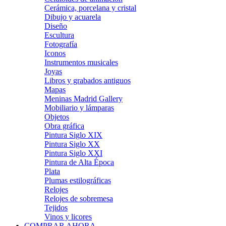
Cerámica, porcelana y cristal
Dibujo y acuarela
Diseño
Escultura
Fotografía
Iconos
Instrumentos musicales
Joyas
Libros y grabados antiguos
Mapas
Meninas Madrid Gallery
Mobiliario y lámparas
Objetos
Obra gráfica
Pintura Siglo XIX
Pintura Siglo XX
Pintura Siglo XXI
Pintura de Alta Época
Plata
Plumas estilográficas
Relojes
Relojes de sobremesa
Tejidos
Vinos y licores
COMPRAR AHORA