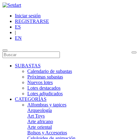
Iniciar sesión
REGISTRARSE
ES
|
EN
SUBASTAS
Calendario de subastas
Próximas subastas
Nuevos lotes
Lotes destacados
Lotes adjudicados
CATEGORÍAS
Alfombras y tapices
Arqueología
Art Toys
Arte africano
Arte oriental
Bolsos y Accesorios
Celuloides de animación