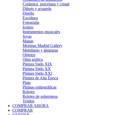
Cerámica, porcelana y cristal
Dibujo y acuarela
Diseño
Escultura
Fotografía
Iconos
Instrumentos musicales
Joyas
Mapas
Meninas Madrid Gallery
Mobiliario y lámparas
Objetos
Obra gráfica
Pintura Siglo XIX
Pintura Siglo XX
Pintura Siglo XXI
Pintura de Alta Época
Plata
Plumas estilográficas
Relojes
Relojes de sobremesa
Tejidos
COMPRAR AHORA
COMPRAR
VENDER