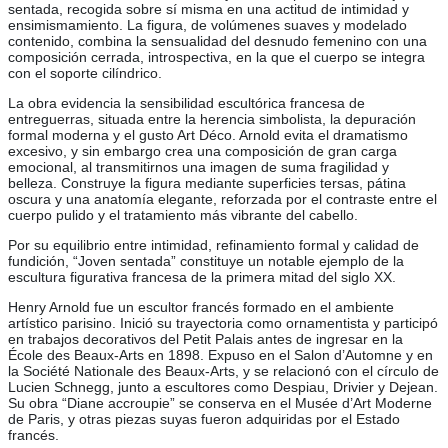
sentada, recogida sobre sí misma en una actitud de intimidad y
ensimismamiento. La figura, de volúmenes suaves y modelado
contenido, combina la sensualidad del desnudo femenino con una
composición cerrada, introspectiva, en la que el cuerpo se integra
con el soporte cilíndrico.
La obra evidencia la sensibilidad escultórica francesa de
entreguerras, situada entre la herencia simbolista, la depuración
formal moderna y el gusto Art Déco. Arnold evita el dramatismo
excesivo, y sin embargo crea una composición de gran carga
emocional, al transmitirnos una imagen de suma fragilidad y
belleza. Construye la figura mediante superficies tersas, pátina
oscura y una anatomía elegante, reforzada por el contraste entre el
cuerpo pulido y el tratamiento más vibrante del cabello.
Por su equilibrio entre intimidad, refinamiento formal y calidad de
fundición, “Joven sentada” constituye un notable ejemplo de la
escultura figurativa francesa de la primera mitad del siglo XX.
Henry Arnold fue un escultor francés formado en el ambiente
artístico parisino. Inició su trayectoria como ornamentista y participó
en trabajos decorativos del Petit Palais antes de ingresar en la
École des Beaux-Arts en 1898. Expuso en el Salon d’Automne y en
la Société Nationale des Beaux-Arts, y se relacionó con el círculo de
Lucien Schnegg, junto a escultores como Despiau, Drivier y Dejean.
Su obra “Diane accroupie” se conserva en el Musée d’Art Moderne
de Paris, y otras piezas suyas fueron adquiridas por el Estado
francés.