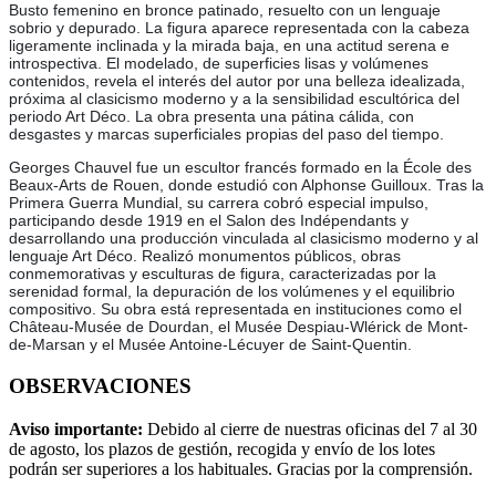
Busto femenino en bronce patinado, resuelto con un lenguaje
sobrio y depurado. La figura aparece representada con la cabeza
ligeramente inclinada y la mirada baja, en una actitud serena e
introspectiva. El modelado, de superficies lisas y volúmenes
contenidos, revela el interés del autor por una belleza idealizada,
próxima al clasicismo moderno y a la sensibilidad escultórica del
periodo Art Déco. La obra presenta una pátina cálida, con
desgastes y marcas superficiales propias del paso del tiempo.
Georges Chauvel fue un escultor francés formado en la École des
Beaux-Arts de Rouen, donde estudió con Alphonse Guilloux. Tras la
Primera Guerra Mundial, su carrera cobró especial impulso,
participando desde 1919 en el Salon des Indépendants y
desarrollando una producción vinculada al clasicismo moderno y al
lenguaje Art Déco. Realizó monumentos públicos, obras
conmemorativas y esculturas de figura, caracterizadas por la
serenidad formal, la depuración de los volúmenes y el equilibrio
compositivo. Su obra está representada en instituciones como el
Château-Musée de Dourdan, el Musée Despiau-Wlérick de Mont-
de-Marsan y el Musée Antoine-Lécuyer de Saint-Quentin.
OBSERVACIONES
Aviso importante:
Debido al cierre de nuestras oficinas del 7 al 30
de agosto, los plazos de gestión, recogida y envío de los lotes
podrán ser superiores a los habituales. Gracias por la comprensión.