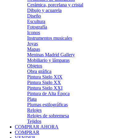
Cerámica, porcelana y cristal
Dibujo y acuarela
Diseño
Escultura
Fotografía
Iconos
Instrumentos musicales
Joyas
Mapas
Meninas Madrid Gallery
Mobiliario y lámparas
Objetos
Obra gráfica
Pintura Siglo XIX
Pintura Siglo XX
Pintura Siglo XXI
Pintura de Alta Época
Plata
Plumas estilográficas
Relojes
Relojes de sobremesa
Tejidos
COMPRAR AHORA
COMPRAR
VENDER