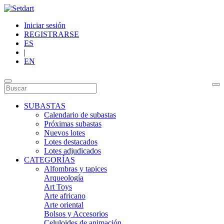
Iniciar sesión
REGISTRARSE
ES
|
EN
SUBASTAS
Calendario de subastas
Próximas subastas
Nuevos lotes
Lotes destacados
Lotes adjudicados
CATEGORÍAS
Alfombras y tapices
Arqueología
Art Toys
Arte africano
Arte oriental
Bolsos y Accesorios
Celuloides de animación