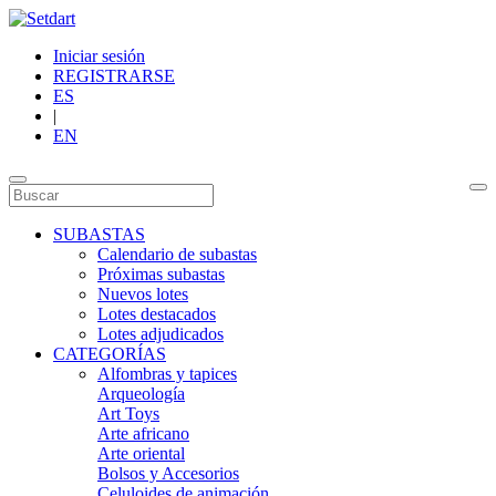
Iniciar sesión
REGISTRARSE
ES
|
EN
SUBASTAS
Calendario de subastas
Próximas subastas
Nuevos lotes
Lotes destacados
Lotes adjudicados
CATEGORÍAS
Alfombras y tapices
Arqueología
Art Toys
Arte africano
Arte oriental
Bolsos y Accesorios
Celuloides de animación