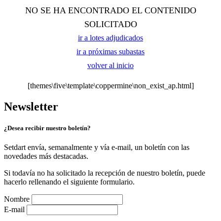
NO SE HA ENCONTRADO EL CONTENIDO
SOLICITADO
ir a lotes adjudicados
ir a próximas subastas
volver al inicio
[themes\five\template\coppermine\non_exist_ap.html]
Newsletter
¿Desea recibir nuestro boletín?
Setdart envía, semanalmente y vía e-mail, un boletín con las
novedades más destacadas.
Si todavía no ha solicitado la recepción de nuestro boletín, puede
hacerlo rellenando el siguiente formulario.
Nombre
E-mail