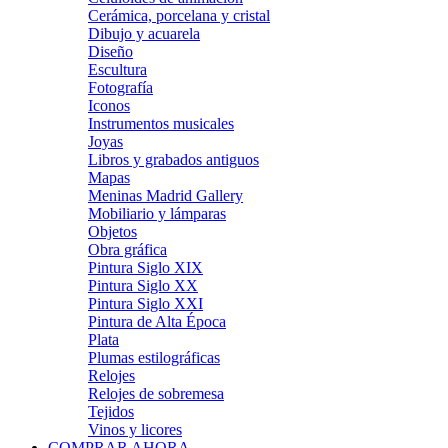
Cerámica, porcelana y cristal
Dibujo y acuarela
Diseño
Escultura
Fotografía
Iconos
Instrumentos musicales
Joyas
Libros y grabados antiguos
Mapas
Meninas Madrid Gallery
Mobiliario y lámparas
Objetos
Obra gráfica
Pintura Siglo XIX
Pintura Siglo XX
Pintura Siglo XXI
Pintura de Alta Época
Plata
Plumas estilográficas
Relojes
Relojes de sobremesa
Tejidos
Vinos y licores
COMPRAR AHORA