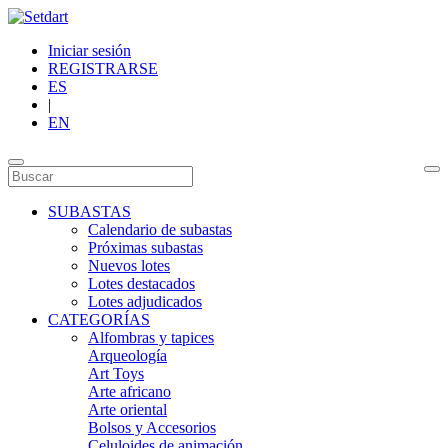
Iniciar sesión
REGISTRARSE
ES
|
EN
SUBASTAS
Calendario de subastas
Próximas subastas
Nuevos lotes
Lotes destacados
Lotes adjudicados
CATEGORÍAS
Alfombras y tapices
Arqueología
Art Toys
Arte africano
Arte oriental
Bolsos y Accesorios
Celuloides de animación