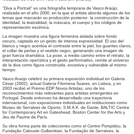
“Diva a Portrait” es una fotografía temprana de Vasco Araújo,
realizada en el año 2000, en la que el artista aborda algunos de los
temas que marcarán su producción posterior: la construcción de la
identidad, la teatralidad, la máscara, el cuerpo y los códigos de
representación escénica.
La imagen muestra una figura femenina aislada sobre fondo
oscuro, captada en un gesto de intensa expresividad. El uso del
blanco y negro acentúa el contraste entre la piel, los guantes claros,
el collar de perlas y el vestido negro, generando una imagen de
gran fuerza dramática. La pose, a medio camino entre el retrato, la
interpretación operística y el gesto performativo, remite al universo
de la diva como figura construida, excesiva y vulnerable al mismo
tiempo.
Vasco Araújo celebró su primera exposición individual en Galeria
César (2002), actual Galeria Filomena Soares, en Lisboa, y en
2003 recibió el Prémio EDP Novos Artistas, uno de los
reconocimientos más relevantes para artistas emergentes en
Portugal. Desde entonces ha desarrollado una trayectoria
internacional, con exposiciones individuales en instituciones como
Museu de Serralves de Oporto, S.M.A.K. de Gante, BALTIC Centre
for Contemporary Art en Gateshead, Boston Center for the Arts y
Jeu de Paume de París.
Su obra forma parte de colecciones como el Centre Pompidou, la
Fundação Calouste Gulbenkian, la Fundação de Serralves, la