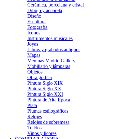
Cerámica, porcelana y cristal
Dibujo y acuarela
Diseño
Escultura
Fotografía
Iconos
Instrumentos musicales
Joyas
Libros y grabados antiguos
Mapas
Meninas Madrid Gallery
Mobiliario y lámparas
Objetos
Obra gráfica
Pintura Siglo XIX
Pintura Siglo XX
Pintura Siglo XXI
Pintura de Alta Época
Plata
Plumas estilográficas
Relojes
Relojes de sobremesa
Tejidos
Vinos y licores
COMPRAR AHORA