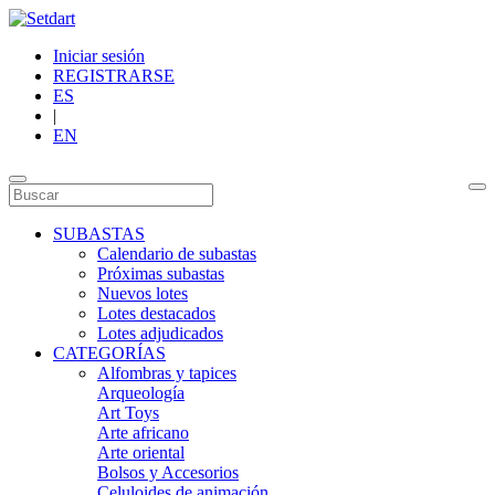
Iniciar sesión
REGISTRARSE
ES
|
EN
SUBASTAS
Calendario de subastas
Próximas subastas
Nuevos lotes
Lotes destacados
Lotes adjudicados
CATEGORÍAS
Alfombras y tapices
Arqueología
Art Toys
Arte africano
Arte oriental
Bolsos y Accesorios
Celuloides de animación