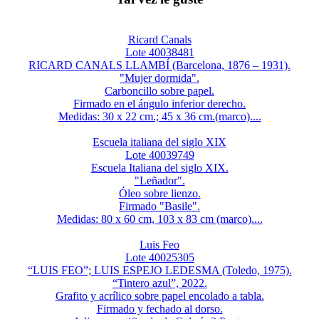
Ricard Canals
Lote 40038481
RICARD CANALS LLAMBÍ (Barcelona, 1876 – 1931).
"Mujer dormida".
Carboncillo sobre papel.
Firmado en el ángulo inferior derecho.
Medidas: 30 x 22 cm.; 45 x 36 cm.(marco)....
Escuela italiana del siglo XIX
Lote 40039749
Escuela Italiana del siglo XIX.
"Leñador".
Óleo sobre lienzo.
Firmado "Basile".
Medidas: 80 x 60 cm, 103 x 83 cm (marco)....
Luis Feo
Lote 40025305
“LUIS FEO”; LUIS ESPEJO LEDESMA (Toledo, 1975).
“Tintero azul”, 2022.
Grafito y acrílico sobre papel encolado a tabla.
Firmado y fechado al dorso.