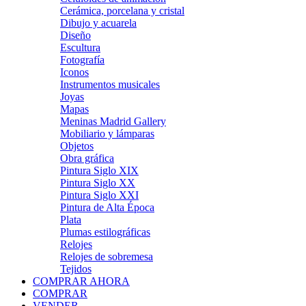
Cerámica, porcelana y cristal
Dibujo y acuarela
Diseño
Escultura
Fotografía
Iconos
Instrumentos musicales
Joyas
Mapas
Meninas Madrid Gallery
Mobiliario y lámparas
Objetos
Obra gráfica
Pintura Siglo XIX
Pintura Siglo XX
Pintura Siglo XXI
Pintura de Alta Época
Plata
Plumas estilográficas
Relojes
Relojes de sobremesa
Tejidos
COMPRAR AHORA
COMPRAR
VENDER