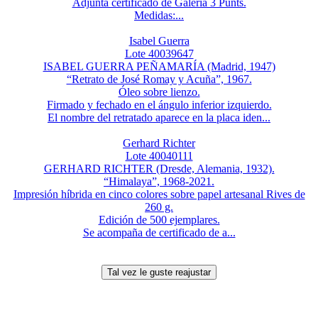
Adjunta certificado de Galería 3 Punts.
Medidas:...
Isabel Guerra
Lote 40039647
ISABEL GUERRA PEÑAMARÍA (Madrid, 1947)
“Retrato de José Romay y Acuña”, 1967.
Óleo sobre lienzo.
Firmado y fechado en el ángulo inferior izquierdo.
El nombre del retratado aparece en la placa iden...
Gerhard Richter
Lote 40040111
GERHARD RICHTER (Dresde, Alemania, 1932).
“Himalaya”, 1968-2021.
Impresión híbrida en cinco colores sobre papel artesanal Rives de
260 g.
Edición de 500 ejemplares.
Se acompaña de certificado de a...