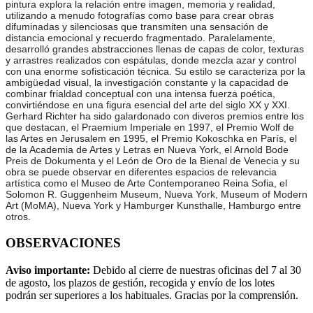
pintura explora la relación entre imagen, memoria y realidad,
utilizando a menudo fotografías como base para crear obras
difuminadas y silenciosas que transmiten una sensación de
distancia emocional y recuerdo fragmentado. Paralelamente,
desarrolló grandes abstracciones llenas de capas de color, texturas
y arrastres realizados con espátulas, donde mezcla azar y control
con una enorme sofisticación técnica. Su estilo se caracteriza por la
ambigüedad visual, la investigación constante y la capacidad de
combinar frialdad conceptual con una intensa fuerza poética,
convirtiéndose en una figura esencial del arte del siglo XX y XXI.
Gerhard Richter ha sido galardonado con diveros premios entre los
que destacan, el Praemium Imperiale en 1997, el Premio Wolf de
las Artes en Jerusalem en 1995, el Premio Kokoschka en París, el
de la Academia de Artes y Letras en Nueva York, el Arnold Bode
Preis de Dokumenta y el León de Oro de la Bienal de Venecia y su
obra se puede observar en diferentes espacios de relevancia
artística como el Museo de Arte Contemporaneo Reina Sofia, el
Solomon R. Guggenheim Museum, Nueva York, Museum of Modern
Art (MoMA), Nueva York y Hamburger Kunsthalle, Hamburgo entre
otros.
OBSERVACIONES
Aviso importante:
Debido al cierre de nuestras oficinas del 7 al 30
de agosto, los plazos de gestión, recogida y envío de los lotes
podrán ser superiores a los habituales. Gracias por la comprensión.