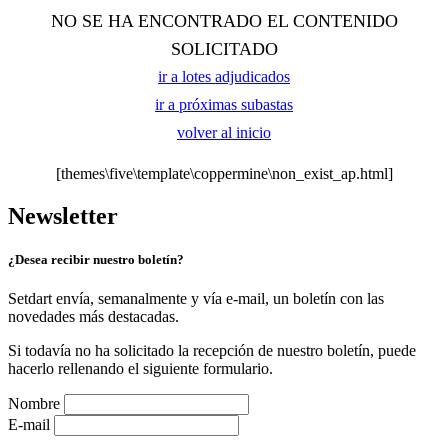
NO SE HA ENCONTRADO EL CONTENIDO
SOLICITADO
ir a lotes adjudicados
ir a próximas subastas
volver al inicio
[themes\five\template\coppermine\non_exist_ap.html]
Newsletter
¿Desea recibir nuestro boletín?
Setdart envía, semanalmente y vía e-mail, un boletín con las
novedades más destacadas.
Si todavía no ha solicitado la recepción de nuestro boletín, puede
hacerlo rellenando el siguiente formulario.
Nombre
E-mail