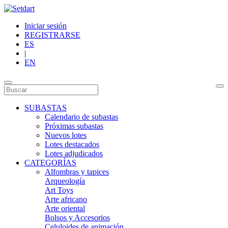
Iniciar sesión
REGISTRARSE
ES
|
EN
SUBASTAS
Calendario de subastas
Próximas subastas
Nuevos lotes
Lotes destacados
Lotes adjudicados
CATEGORÍAS
Alfombras y tapices
Arqueología
Art Toys
Arte africano
Arte oriental
Bolsos y Accesorios
Celuloides de animación