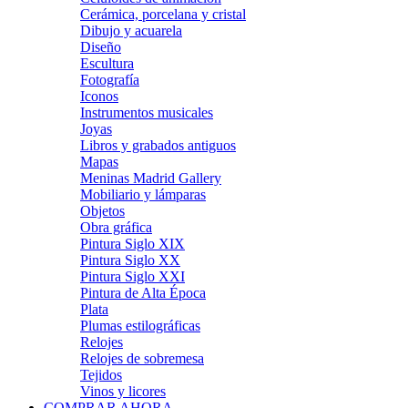
Cerámica, porcelana y cristal
Dibujo y acuarela
Diseño
Escultura
Fotografía
Iconos
Instrumentos musicales
Joyas
Libros y grabados antiguos
Mapas
Meninas Madrid Gallery
Mobiliario y lámparas
Objetos
Obra gráfica
Pintura Siglo XIX
Pintura Siglo XX
Pintura Siglo XXI
Pintura de Alta Época
Plata
Plumas estilográficas
Relojes
Relojes de sobremesa
Tejidos
Vinos y licores
COMPRAR AHORA