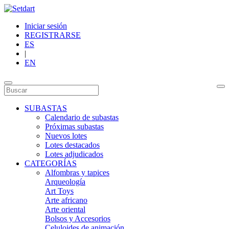
Iniciar sesión
REGISTRARSE
ES
|
EN
SUBASTAS
Calendario de subastas
Próximas subastas
Nuevos lotes
Lotes destacados
Lotes adjudicados
CATEGORÍAS
Alfombras y tapices
Arqueología
Art Toys
Arte africano
Arte oriental
Bolsos y Accesorios
Celuloides de animación