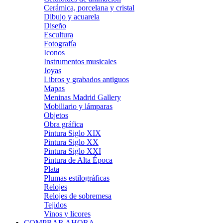
Cerámica, porcelana y cristal
Dibujo y acuarela
Diseño
Escultura
Fotografía
Iconos
Instrumentos musicales
Joyas
Libros y grabados antiguos
Mapas
Meninas Madrid Gallery
Mobiliario y lámparas
Objetos
Obra gráfica
Pintura Siglo XIX
Pintura Siglo XX
Pintura Siglo XXI
Pintura de Alta Época
Plata
Plumas estilográficas
Relojes
Relojes de sobremesa
Tejidos
Vinos y licores
COMPRAR AHORA