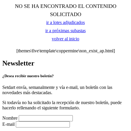
NO SE HA ENCONTRADO EL CONTENIDO
SOLICITADO
ir a lotes adjudicados
ir a próximas subastas
volver al inicio
[themes\five\template\coppermine\non_exist_ap.html]
Newsletter
¿Desea recibir nuestro boletín?
Setdart envía, semanalmente y vía e-mail, un boletín con las
novedades más destacadas.
Si todavía no ha solicitado la recepción de nuestro boletín, puede
hacerlo rellenando el siguiente formulario.
Nombre
E-mail