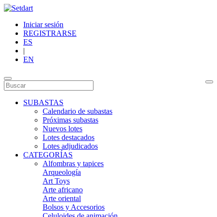
Iniciar sesión
REGISTRARSE
ES
|
EN
SUBASTAS
Calendario de subastas
Próximas subastas
Nuevos lotes
Lotes destacados
Lotes adjudicados
CATEGORÍAS
Alfombras y tapices
Arqueología
Art Toys
Arte africano
Arte oriental
Bolsos y Accesorios
Celuloides de animación