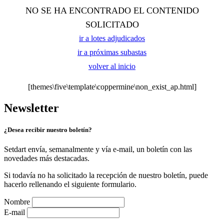
NO SE HA ENCONTRADO EL CONTENIDO
SOLICITADO
ir a lotes adjudicados
ir a próximas subastas
volver al inicio
[themes\five\template\coppermine\non_exist_ap.html]
Newsletter
¿Desea recibir nuestro boletín?
Setdart envía, semanalmente y vía e-mail, un boletín con las
novedades más destacadas.
Si todavía no ha solicitado la recepción de nuestro boletín, puede
hacerlo rellenando el siguiente formulario.
Nombre
E-mail