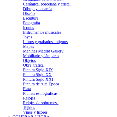
Cerámica, porcelana y cristal
Dibujo y acuarela
Diseño
Escultura
Fotografía
Iconos
Instrumentos musicales
Joyas
Libros y grabados antiguos
Mapas
Meninas Madrid Gallery
Mobiliario y lámparas
Objetos
Obra gráfica
Pintura Siglo XIX
Pintura Siglo XX
Pintura Siglo XXI
Pintura de Alta Época
Plata
Plumas estilográficas
Relojes
Relojes de sobremesa
Tejidos
Vinos y licores
COMPRAR AHORA