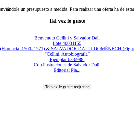
enviándole un presupuesto a medida. Para realizar una oferta ha de es
Tal vez le guste
Benvenuto Cellini y Salvador Dalí
Lote 40031155
orencia, 1500- 1571) & SALVADOR DALÍ I DOMÈNECH (Figueras,
“Cellini, Autobiografía”
Ejemplar 633/988.
Con ilustraciones de Salvador Dalí.
Editorial Pla...