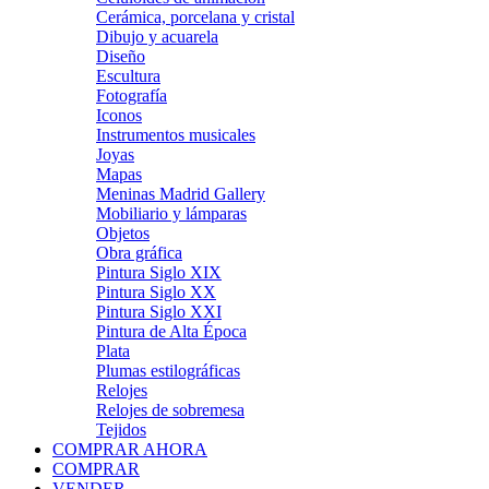
Cerámica, porcelana y cristal
Dibujo y acuarela
Diseño
Escultura
Fotografía
Iconos
Instrumentos musicales
Joyas
Mapas
Meninas Madrid Gallery
Mobiliario y lámparas
Objetos
Obra gráfica
Pintura Siglo XIX
Pintura Siglo XX
Pintura Siglo XXI
Pintura de Alta Época
Plata
Plumas estilográficas
Relojes
Relojes de sobremesa
Tejidos
COMPRAR AHORA
COMPRAR
VENDER