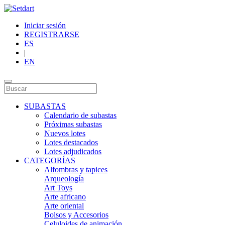
Iniciar sesión
REGISTRARSE
ES
|
EN
SUBASTAS
Calendario de subastas
Próximas subastas
Nuevos lotes
Lotes destacados
Lotes adjudicados
CATEGORÍAS
Alfombras y tapices
Arqueología
Art Toys
Arte africano
Arte oriental
Bolsos y Accesorios
Celuloides de animación